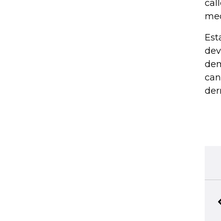
cal
med
Est
dev
dem
can
der