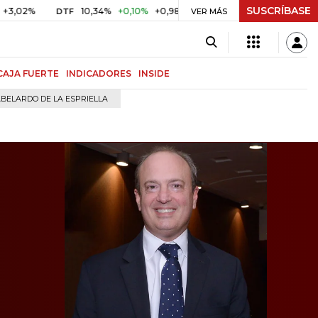
SUSCRÍBASE
10,34%
+0,10%
+0,98%
$ 416,91
+$ 0,05
+0,01%
DTF
UVR
VER MÁS
CAJA FUERTE
INDICADORES
INSIDE
BELARDO DE LA ESPRIELLA