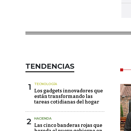
TENDENCIAS
1
TECNOLOGÍA
Los gadgets innovadores que
están transformando las
tareas cotidianas del hogar
2
HACIENDA
Las cinco banderas rojas que
hereda el nuevo gobierno en