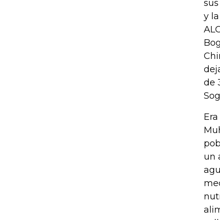
sus
y l
ALO
Bog
Chi
dej
de 
Sog
Era
Muh
pob
un 
agu
med
nut
ali