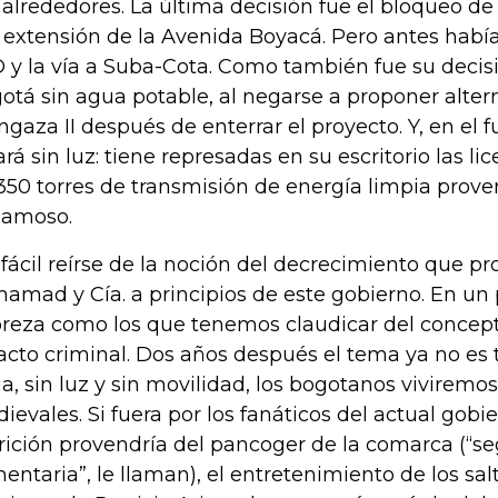
 alrededores. La última decisión fue el bloqueo de
a extensión de la Avenida Boyacá. Pero antes había 
 y la vía a Suba-Cota. Como también fue su decisi
otá sin agua potable, al negarse a proponer alter
ngaza II después de enterrar el proyecto. Y, en el 
ará sin luz: tiene represadas en su escritorio las l
350 torres de transmisión de energía limpia prove
amoso.
 fácil reírse de la noción del decrecimiento que p
amad y Cía. a principios de este gobierno. En un 
reza como los que tenemos claudicar del concept
acto criminal. Dos años después el tema ya no es t
a, sin luz y sin movilidad, los bogotanos viviremo
ievales. Si fuera por los fanáticos del actual gobi
rición provendría del pancoger de la comarca (“s
mentaria”, le llaman), el entretenimiento de los s