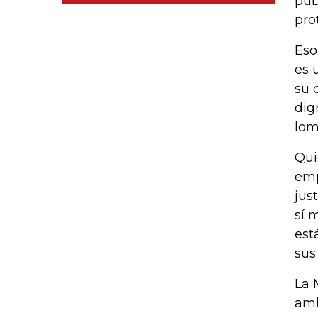
púb
pro
Eso
es 
su 
dig
lom
Qui
emp
jus
sí 
est
sus
La 
amb