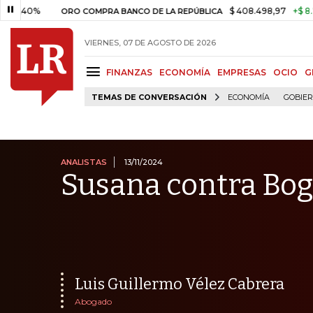
$ 408.498,97
+$ 8.753,81
+
ORO COMPRA BANCO DE LA REPÚBLICA
VIERNES, 07 DE AGOSTO DE 2026
FINANZAS
ECONOMÍA
EMPRESAS
OCIO
G
TEMAS DE CONVERSACIÓN
ECONOMÍA
GOBIE
ANALISTAS
13/11/2024
Susana contra Bog
Luis Guillermo Vélez Cabrera
Abogado