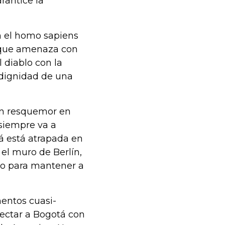
rantice la
n el homo sapiens
y que amenaza con
l diablo con la
dignidad de una
en resquemor en
 siempre va a
tá está atrapada en
 el muro de Berlín,
ino para mantener a
entos cuasi-
nectar a Bogotá con