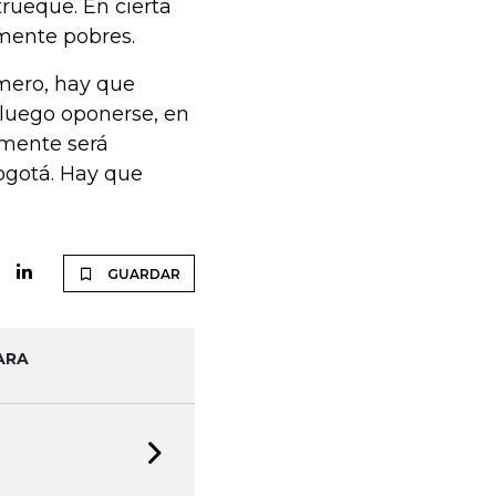
 trueque. En cierta
mente pobres.
imero, hay que
 luego oponerse, en
mente será
Bogotá. Hay que
GUARDAR
ARA
Next slide