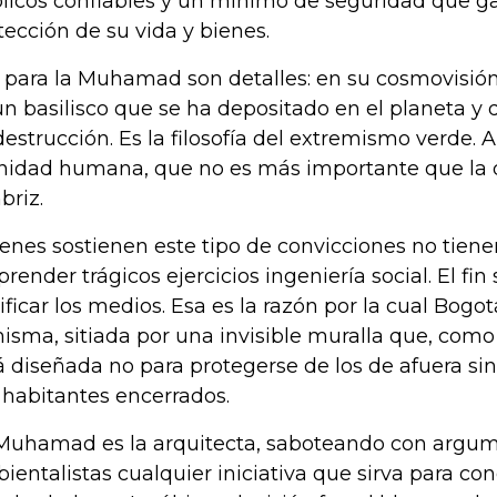
licos confiables y un mínimo de seguridad que ga
tección de su vida y bienes.
 para la Muhamad son detalles: en su cosmovisió
un basilisco que se ha depositado en el planeta 
destrucción. Es la filosofía del extremismo verde. A
nidad humana, que no es más importante que la 
briz.
enes sostienen este tipo de convicciones no tien
render trágicos ejercicios ingeniería social. El fin
tificar los medios. Esa es la razón por la cual Bogo
misma, sitiada por una invisible muralla que, como
á diseñada no para protegerse de los de afuera s
 habitantes encerrados.
Muhamad es la arquitecta, saboteando con argum
ientalistas cualquier iniciativa que sirva para co