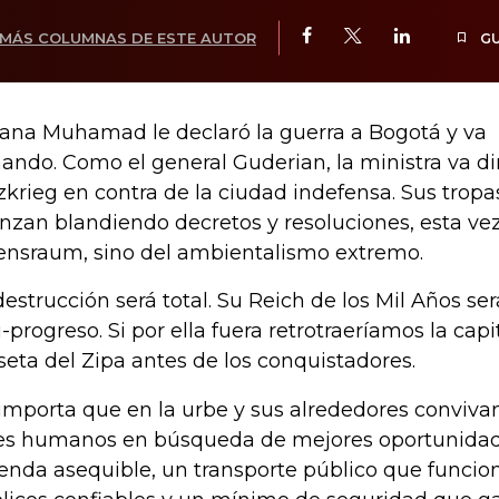
MÁS COLUMNAS DE ESTE AUTOR
G
ana Muhamad le declaró la guerra a Bogotá y va
ando. Como el general Guderian, la ministra va di
tzkrieg en contra de la ciudad indefensa. Sus trop
nzan blandiendo decretos y resoluciones, esta ve
ensraum, sino del ambientalismo extremo.
destrucción será total. Su Reich de los Mil Años ser
i-progreso. Si por ella fuera retrotraeríamos la capi
eta del Zipa antes de los conquistadores.
importa que en la urbe y sus alrededores conviva
es humanos en búsqueda de mejores oportunidade
ienda asequible, un transporte público que funcion