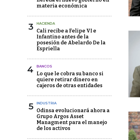
materia económica
3
HACIENDA
Cali recibe a Felipe VI e
Infantino antes de la
posesión de Abelardo De la
Espriella
4
BANCOS
Lo que le cobra su banco si
quiere retirar dinero en
cajeros de otras entidades
5
INDUSTRIA
Odinsa evolucionará ahora a
Grupo Argos Asset
Managment para el manejo
de los activos