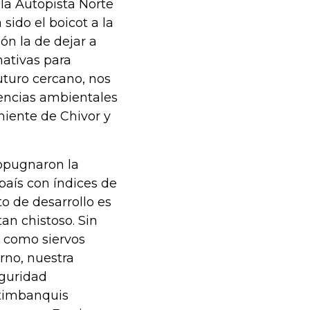
 la Autopista Norte
sido el boicot a la
ón la de dejar a
nativas para
futuro cercano, nos
icencias ambientales
niente de Chivor y
ropugnaron la
país con índices de
o de desarrollo es
an chistoso. Sin
s como siervos
erno, nuestra
eguridad
altimbanquis