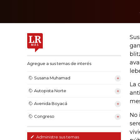
Sus
gan
bli
ava
Agregue a sus temas de interés
leb
Susana Muhamad
La 
Autopista Norte
ant
mes
Avenida Boyacá
No 
Congreso
ser
viv
Administre sus temas