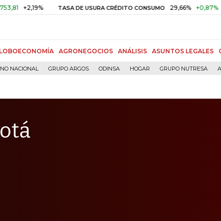
2,19%
29,66%
+0,87%
+3,02%
TASA DE USURA CRÉDITO CONSUMO
LOBOECONOMÍA
AGRONEGOCIOS
ANÁLISIS
ASUNTOS LEGALES
RNO NACIONAL
GRUPO ARGOS
ODINSA
HOGAR
GRUPO NUTRESA
A
otá