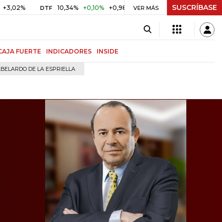
SUSCRÍBASE
10,34%
+0,10%
+0,98%
$ 416,96
+$ 0,05
+0,01%
DTF
UVR
VER MÁS
CAJA FUERTE
INDICADORES
INSIDE
BELARDO DE LA ESPRIELLA