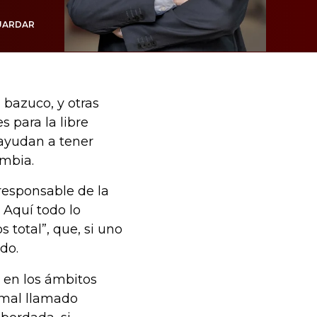
UARDAR
l bazuco, y otras
 para la libre
 ayudan a tener
mbia.
rresponsable de la
 Aquí todo lo
s total”, que, si uno
do.
y en los ámbitos
 mal llamado