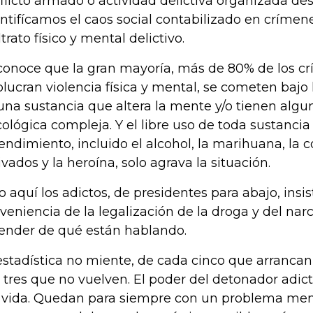
flicto armado o actividad delictiva organizada de
ntifícamos el caos social contabilizado en crímen
trato físico y mental delictivo.
conoce que la gran mayoría, más de 80% de los c
olucran violencia física y mental, se cometen bajo 
una sustancia que altera la mente y/o tienen algu
cológica compleja. Y el libre uso de toda sustancia
endimiento, incluido el alcohol, la marihuana, la c
ivados y la heroína, solo agrava la situación.
o aquí los adictos, de presidentes para abajo, insis
veniencia de la legalización de la droga y del narc
ender de qué están hablando.
estadística no miente, de cada cinco que arrancan
 tres que no vuelven. El poder del detonador adic
 vida. Quedan para siempre con un problema men