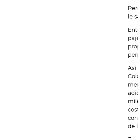
Per
le s
Ent
paj
pro
per
Así
Col
men
adi
mil
cos
con
de l