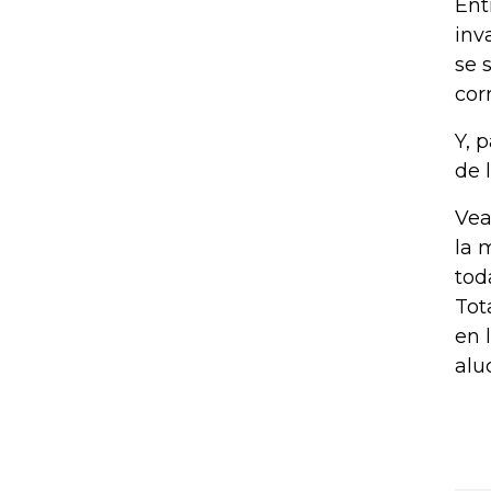
Ent
inv
se 
cor
Y, 
de 
Vea
la 
tod
Tot
en 
alu