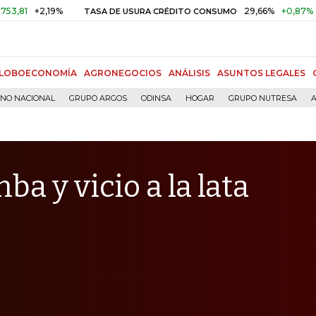
,19%
29,66%
+0,87%
+3,02%
TASA DE USURA CRÉDITO CONSUMO
LOBOECONOMÍA
AGRONEGOCIOS
ANÁLISIS
ASUNTOS LEGALES
RNO NACIONAL
GRUPO ARGOS
ODINSA
HOGAR
GRUPO NUTRESA
A
a y vicio a la lata