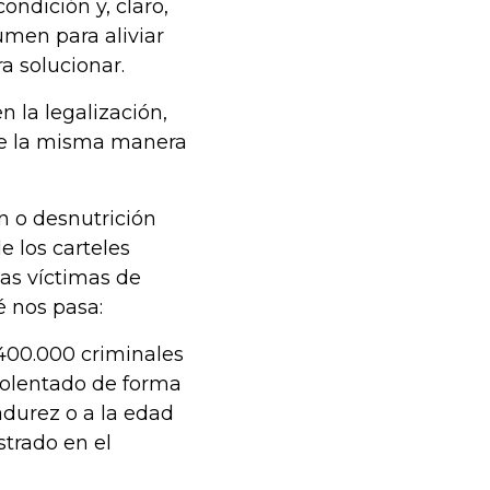
ondición y, claro,
men para aliviar
a solucionar.
n la legalización,
 de la misma manera
ón o desnutrición
e los carteles
 las víctimas de
é nos pasa:
400.000 criminales
iolentado de forma
madurez o a la edad
strado en el