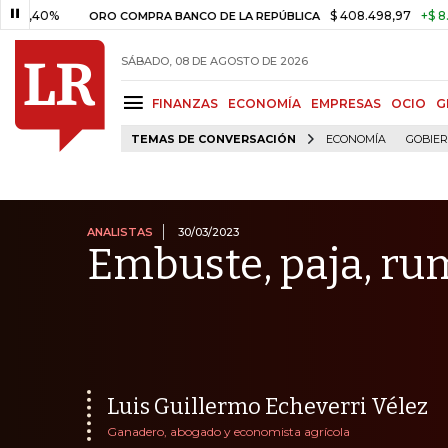
$ 408.498,97
+$ 8.753,81
+2
ORO COMPRA BANCO DE LA REPÚBLICA
SÁBADO, 08 DE AGOSTO DE 2026
FINANZAS
ECONOMÍA
EMPRESAS
OCIO
G
TEMAS DE CONVERSACIÓN
ECONOMÍA
GOBIE
ANALISTAS
30/03/2023
Embuste, paja, rumb
Luis Guillermo Echeverri Vélez
Ganadero, abogado y economista agrícola