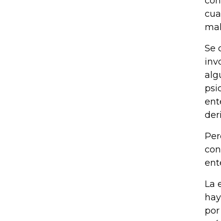
con
cua
mal
Se 
inv
alg
psi
ent
der
Per
con
ent
La 
hay
por