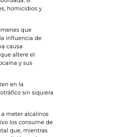
sbordada, si
es, homicidios y
rímenes que
la influencia de
na causa
 que altere el
ocaína y sus
ten en la
otráfico sin siquiera
 a meter alcalinos
tivo los consume de
tal que, mientras