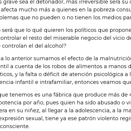
 grave sea el detonador, más irreversible será su c
 afecta mucho más a quienes en la pobreza consu
blemas que no pueden o no tienen los medios par
 será que lo qué quieren los políticos que propone
controlar el resto del miserable negocio del vicio
 controlan el del alcohol?
i a lo anterior sumamos el efecto de la malnutrici
antil a cuenta de los robos de alimentos a manos d
íticos, y la falta o déficit de atención psicológica a
lencia infantil e intrafamiliar, entonces veamos qu
que tenemos es una fábrica que produce más de 
potencia por año, pues quien ha sido abusado o v
era en su niñez, al llegar a la adolescencia, a la 
expresión sexual, tiene ya ese patrón violento regi
consciente.