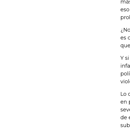
más
eso
pro
¿No
es 
que
Y s
inf
pol
vio
Lo 
en 
sev
de 
sub