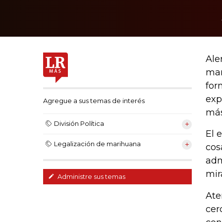
Ale
mar
for
exp
Agregue a sus temas de interés
más
División Política
El 
Legalización de marihuana
cos
adm
mir
Administre sus temas
Ate
cer