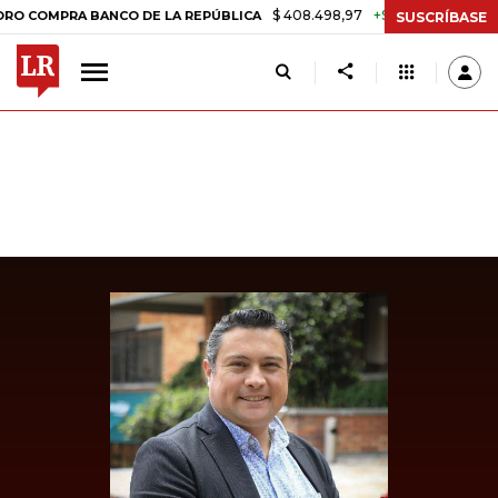
$ 408.498,97
+$ 8.753,81
+2,19%
PRA BANCO DE LA REPÚBLICA
T
SUSCRÍBASE