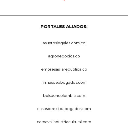
PORTALES ALIADOS:
asuntoslegales.com.co
agronegocios.co
empresas.larepublica.co
firmasdeabogados.com
bolsaencolombia.com
casosdeexitoabogados.com
carnavalindustriacultural.com