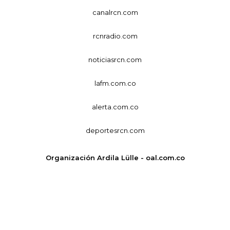
canalrcn.com
rcnradio.com
noticiasrcn.com
lafm.com.co
alerta.com.co
deportesrcn.com
Organización Ardila Lülle - oal.com.co