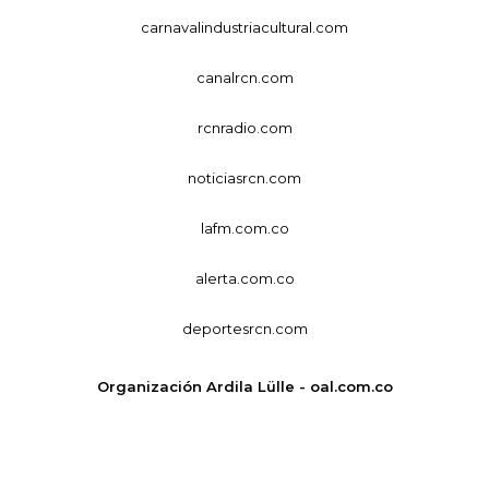
carnavalindustriacultural.com
canalrcn.com
rcnradio.com
noticiasrcn.com
lafm.com.co
alerta.com.co
deportesrcn.com
Organización Ardila Lülle - oal.com.co