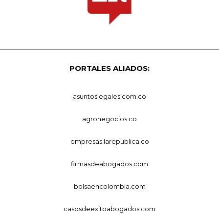
PORTALES ALIADOS:
asuntoslegales.com.co
agronegocios.co
empresas.larepublica.co
firmasdeabogados.com
bolsaencolombia.com
casosdeexitoabogados.com