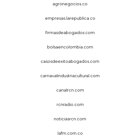
agronegocios.co
empresas.larepublica.co
firmasdeabogados.com
bolsaencolombia.com
casosdeexitoabogados.com
carnavalindustriacultural.com
canalrcn.com
rcnradio.com
noticiasrcn.com
lafm.com.co