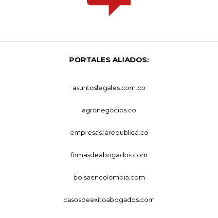
PORTALES ALIADOS:
asuntoslegales.com.co
agronegocios.co
empresas.larepublica.co
firmasdeabogados.com
bolsaencolombia.com
casosdeexitoabogados.com