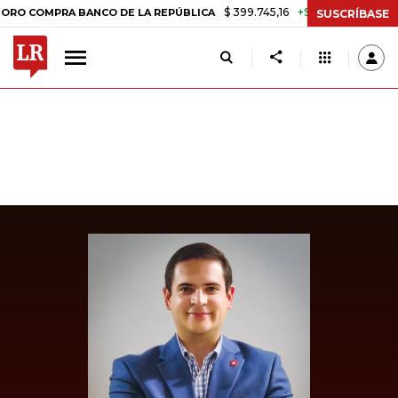
$ 399.745,16
+$ 2.295,71
+0,58%
OMPRA BANCO DE LA REPÚBLICA
T
SUSCRÍBASE