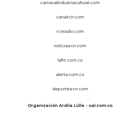
carnavalindustriacultural.com
canalrcn.com
rcnradio.com
noticiasrcn.com
lafm.com.co
alerta.com.co
deportesrcn.com
Organización Ardila Lülle - oal.com.co