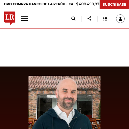
$ 408.498,97
+$ 8.753,81
+2,19%
COMPRA BANCO DE LA REPÚBLICA
SUSCRÍBASE