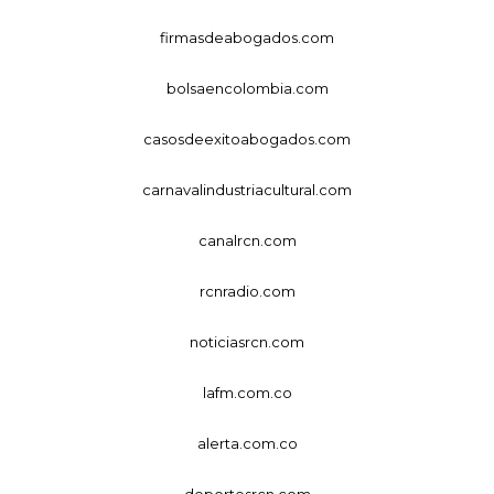
firmasdeabogados.com
bolsaencolombia.com
casosdeexitoabogados.com
carnavalindustriacultural.com
canalrcn.com
rcnradio.com
noticiasrcn.com
lafm.com.co
alerta.com.co