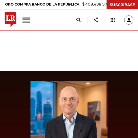
$ 408.498,97
+$ 8.753,81
+2,19%
COMPRA BANCO DE LA REPÚBLICA
SUSCRÍBASE