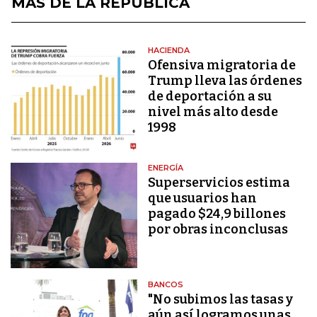
MÁS DE LA REPÚBLICA
HACIENDA
Ofensiva migratoria de
Trump lleva las órdenes
de deportación a su
nivel más alto desde
1998
ENERGÍA
Superservicios estima
que usuarios han
pagado $24,9 billones
por obras inconclusas
BANCOS
"No subimos las tasas y
aún así logramos unas