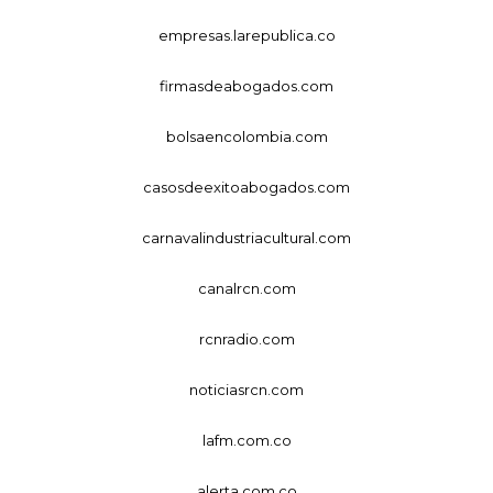
empresas.larepublica.co
firmasdeabogados.com
bolsaencolombia.com
casosdeexitoabogados.com
carnavalindustriacultural.com
canalrcn.com
rcnradio.com
noticiasrcn.com
lafm.com.co
alerta.com.co