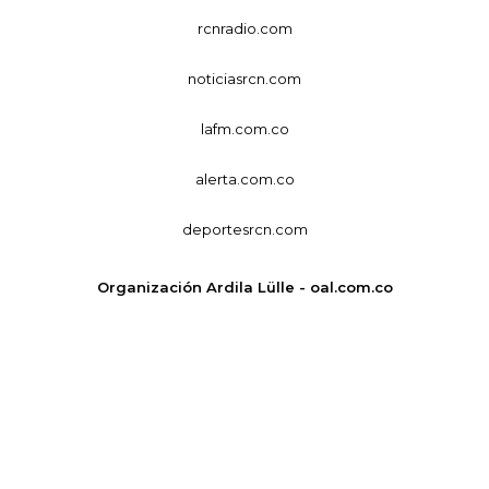
rcnradio.com
noticiasrcn.com
lafm.com.co
alerta.com.co
deportesrcn.com
Organización Ardila Lülle - oal.com.co