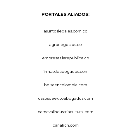
PORTALES ALIADOS:
asuntoslegales.com.co
agronegocios.co
empresas.larepublica.co
firmasdeabogados.com
bolsaencolombia.com
casosdeexitoabogados.com
carnavalindustriacultural.com
canalrcn.com