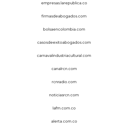
empresas.larepublica.co
firmasdeabogados.com
bolsaencolombia.com
casosdeexitoabogados.com
carnavalindustriacultural.com
canalrcn.com
rcnradio.com
noticiasrcn.com
lafm.com.co
alerta.com.co