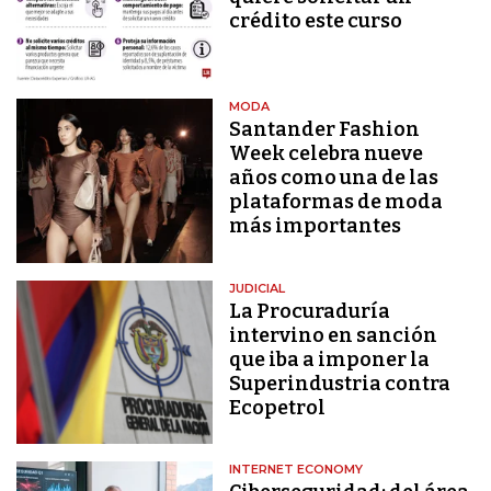
crédito este curso
MODA
Santander Fashion
Week celebra nueve
años como una de las
plataformas de moda
más importantes
JUDICIAL
La Procuraduría
intervino en sanción
que iba a imponer la
Superindustria contra
Ecopetrol
INTERNET ECONOMY