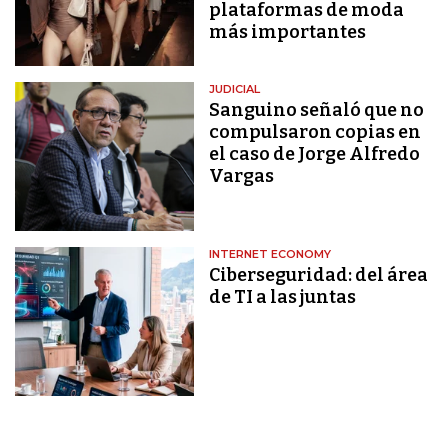
plataformas de moda
más importantes
JUDICIAL
Sanguino señaló que no
compulsaron copias en
el caso de Jorge Alfredo
Vargas
INTERNET ECONOMY
Ciberseguridad: del área
de TI a las juntas