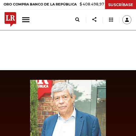
$ 408.498,97
+$ 8.753,81
+2,19%
COMPRA BANCO DE LA REPÚBLICA
SUSCRÍBASE