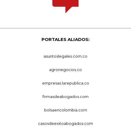
PORTALES ALIADOS:
asuntoslegales.com.co
agronegocios.co
empresas.larepublica.co
firmasdeabogados.com
bolsaencolombia.com
casosdeexitoabogados.com