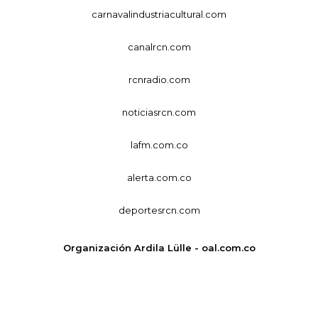
carnavalindustriacultural.com
canalrcn.com
rcnradio.com
noticiasrcn.com
lafm.com.co
alerta.com.co
deportesrcn.com
Organización Ardila Lülle - oal.com.co