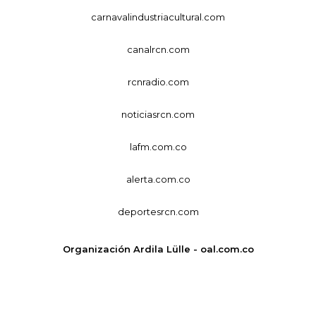
carnavalindustriacultural.com
canalrcn.com
rcnradio.com
noticiasrcn.com
lafm.com.co
alerta.com.co
deportesrcn.com
Organización Ardila Lülle - oal.com.co