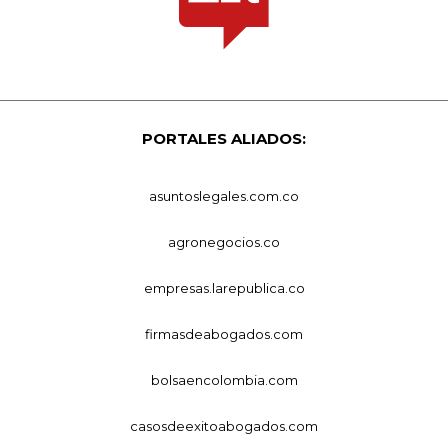
PORTALES ALIADOS:
asuntoslegales.com.co
agronegocios.co
empresas.larepublica.co
firmasdeabogados.com
bolsaencolombia.com
casosdeexitoabogados.com