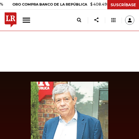
$ 408.498,97
+$ 8.753,81
+2,19
ORO COMPRA BANCO DE LA REPÚBLICA
SUSCRÍBASE