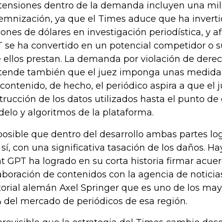
tensiones dentro de la demanda incluyen una mil
emnización, ya que el Times aduce que ha invert
lones de dólares en investigación periodística, y 
 se ha convertido en un potencial competidor o su
 ellos prestan. La demanda por violación de dere
tende también que el juez imponga unas medidas r
 contenido, de hecho, el periódico aspira a que el 
trucción de los datos utilizados hasta el punto de 
elo y algoritmos de la plataforma.
posible que dentro del desarrollo ambas partes lo
 sí, con una significativa tasación de los daños. H
t GPT ha logrado en su corta historia firmar acue
aboración de contenidos con la agencia de noticia
torial alemán Axel Springer que es uno de los ma
 del mercado de periódicos de esa región.