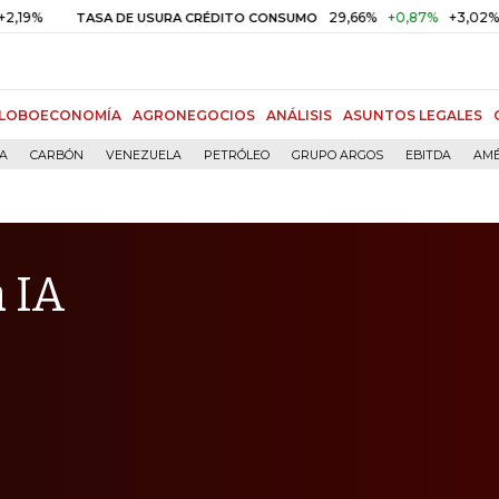
29,66%
+0,87%
+3,02%
TASA DE USURA CRÉDITO CONSUMO
DTF
LOBOECONOMÍA
AGRONEGOCIOS
ANÁLISIS
ASUNTOS LEGALES
ÍA
CARBÓN
VENEZUELA
PETRÓLEO
GRUPO ARGOS
EBITDA
AMÉ
 IA