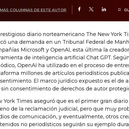
MÁS COLUMNAS DE ESTE AUTOR
G
prestigioso diario norteamericano The New York T
icó una demanda en un Tribunal Federal de Manha
pañías Microsoft y OpenAI, esta última la creador
ramienta de inteligencia artificial Chat GPT. Segú
iódico, OpenAI ha utilizado en el proceso de entr
taforma millones de artículos periodísticos public
sentimiento. El marco jurídico expuesto es el de a
 sin consentimiento de derechos de autor protegi
 York Times aseguró que es el primer gran diario 
reno de la reclamación judicial, pero que muy pr
ios de comunicación, y eventualmente, otros cre
tenidos no periodísticos seguirán su ejemplo dura