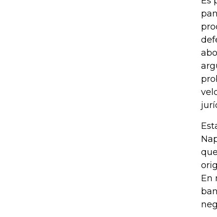
Es 
pan
pro
def
abo
arg
pro
vel
jur
Est
Nap
que
ori
En 
ban
neg