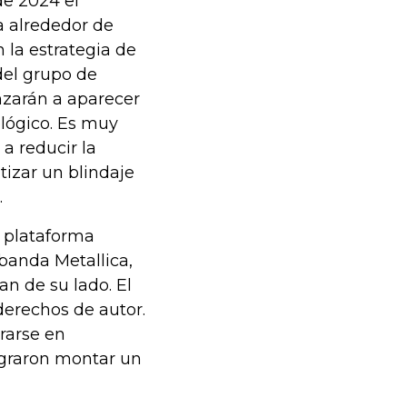
de 2024 el
a alrededor de
 la estrategia de
del grupo de
nzarán a aparecer
ológico. Es muy
a reducir la
tizar un blindaje
.
a plataforma
banda Metallica,
n de su lado. El
 derechos de autor.
rarse en
ograron montar un