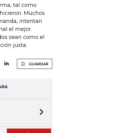
orma, tal como
 hicieron. Muchos
manda, intentan
nal el mejor
rdos sean como el
ción justa.
GUARDAR
ARA
Next slide