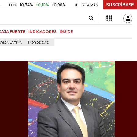
SUSCRÍBASE
10,34%
+0,10%
+0,98%
$ 416,86
+$ 0,05
+0,01%
UVR
VER MÁS
BITCOIN
CAJA FUERTE
INDICADORES
INSIDE
RICA LATINA
MOROSIDAD