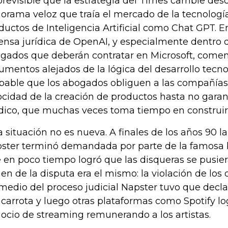
previsible que la estrategia del Times cambie des
orama veloz que traía el mercado de la tecnologí
ductos de Inteligencia Artificial como Chat GPT. En
ensa jurídica de OpenAI, y especialmente dentro 
gados que deberán contratar en Microsoft, come
umentos alejados de la lógica del desarrollo tecn
bable que los abogados obliguen a las compañías 
ocidad de la creación de productos hasta no garan
ídico, que muchas veces toma tiempo en construir
a situación no es nueva. A finales de los años 90 l
ster terminó demandada por parte de la famosa 
 en poco tiempo logró que las disqueras se pusiera
gen de la disputa era el mismo: la violación de los
medio del proceso judicial Napster tuvo que decla
carrota y luego otras plataformas como Spotify l
ocio de streaming remunerando a los artistas.