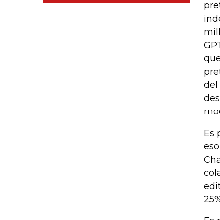
pre
ind
mil
GPT
que
pre
del
des
mod
Es 
eso
Cha
col
edi
25%