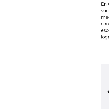
En 
suc
med
con
esc
log