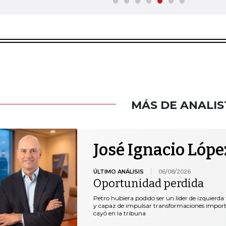
MÁS DE ANALIS
José Ignacio Lópe
ÚLTIMO ANÁLISIS
06/08/2026
Oportunidad perdida
Petro hubiera podido ser un líder de izquierda
y capaz de impulsar transformaciones important
cayó en la tribuna