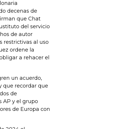
lonaria
ido decenas de
afirman que Chat
stituto del servicio
chos de autor
estrictivas al uso
juez ordene la
obligar a rehacer el
gren un acuerdo,
ay que recordar que
rdos de
s AP y el grupo
yores de Europa con