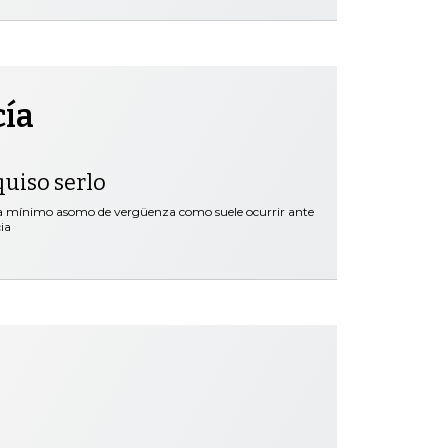
cía
quiso serlo
ra mínimo asomo de vergüenza como suele ocurrir ante
ia