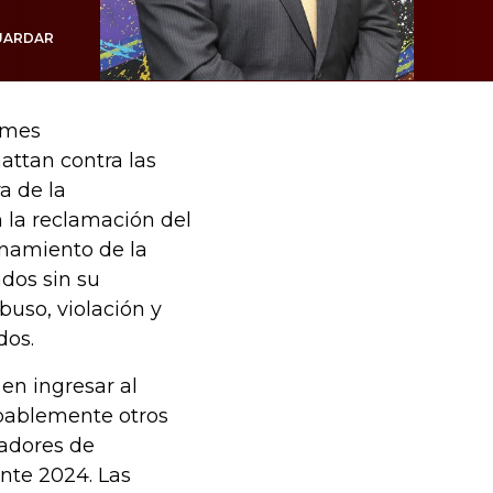
UARDAR
imes
ttan contra las
a de la
n la reclamación del
enamiento de la
ados sin su
buso, violación y
dos.
en ingresar al
obablemente otros
adores de
nte 2024. Las