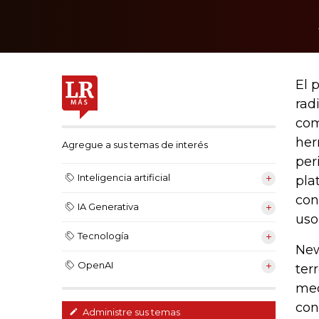
El 
rad
com
her
Agregue a sus temas de interés
per
Inteligencia artificial
pla
con
IA Generativa
uso
Tecnología
New
OpenAI
ter
med
con
Administre sus temas