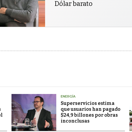
Dólar barato
ENERGÍA
Superservicios estima
s
que usuarios han pagado
el
$24,9 billones por obras
inconclusas