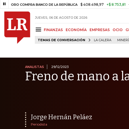
$ 408.498,97
+$ 8.753,81
+2,19%
 COMPRA BANCO DE LA REPÚBLICA
JUEVES, 06 DE AGOSTO DE 2026
FINANZAS
ECONOMÍA
EMPRESAS
OCIO
G
TEMAS DE CONVERSACIÓN
LA CALERA
MINER
ANALISTAS
29/12/2023
Freno de mano a la
Jorge Hernán Peláez
Periodista