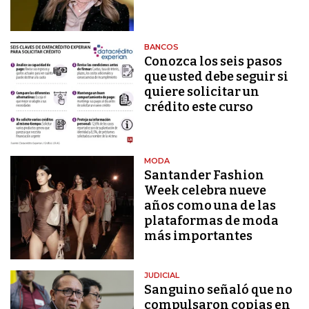
BANCOS
Conozca los seis pasos
que usted debe seguir si
quiere solicitar un
crédito este curso
MODA
Santander Fashion
Week celebra nueve
años como una de las
plataformas de moda
más importantes
JUDICIAL
Sanguino señaló que no
compulsaron copias en