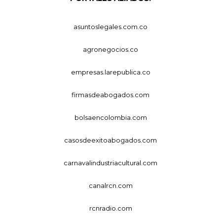
asuntoslegales.com.co
agronegocios.co
empresas.larepublica.co
firmasdeabogados.com
bolsaencolombia.com
casosdeexitoabogados.com
carnavalindustriacultural.com
canalrcn.com
rcnradio.com