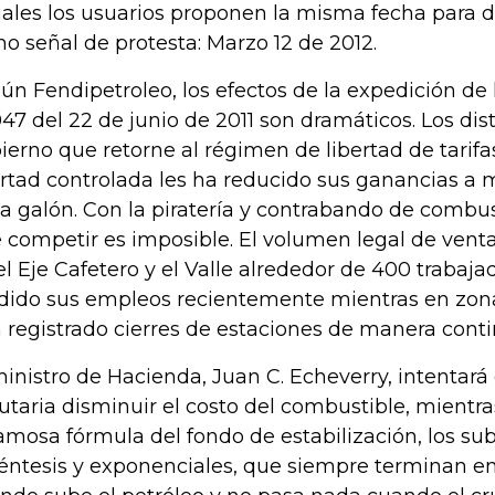
iales los usuarios proponen la misma fecha para 
o señal de protesta: Marzo 12 de 2012.
ún Fendipetroleo, los efectos de la expedición de 
047 del 22 de junio de 2011 son dramáticos. Los dis
ierno que retorne al régimen de libertad de tarifa
ertad controlada les ha reducido sus ganancias a
a galón. Con la piratería y contrabando de combust
 competir es imposible. El volumen legal de vent
el Eje Cafetero y el Valle alrededor de 400 trabaja
dido sus empleos recientemente mientras en zona
 registrado cierres de estaciones de manera conti
ministro de Hacienda, Juan C. Echeverry, intentará
butaria disminuir el costo del combustible, mient
famosa fórmula del fondo de estabilización, los subs
éntesis y exponenciales, que siempre terminan e