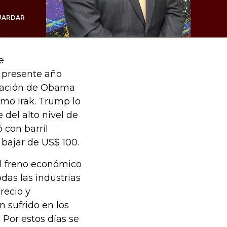
UARDAR
e
 presente año
tración de Obama
omo Irak. Trump lo
 del alto nivel de
 con barril
bajar de US$ 100.
el freno económico
odas las industrias
recio y
 sufrido en los
 Por estos días se