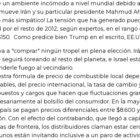
e un ambiente incómodo a nivel mundial debido a
mueve Irán y su particular presidente Mahmud A
o más simpático! La tensión que ha generado puede
 por el resto de 2012, según expertos, en el rango
150. Como predice bien Trump en el escrito, EE.U
va a "comprar" ningún tropel en plena elección. Irá
 seguirá toreando al resto del planeta, e Israel es
nderle fuego al vecindario.
stra fórmula de precio de combustible local depe
iables, del precio internacional, la tasa de cambio 
uestos y cargos que hacen que fluctuaciones gra
esariamente al bolsillo del consumidor. En la may
 país se pagan precios diferenciales entre $8.600 
ón. Con el efecto del contrabando, que llegó a capi
as de frontera, los distribuidores claman estar cer
unos están invitando inclusive a un paro de activ