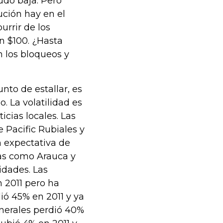
udo baja. Pero
ución hay en el
urrir de los
n $100. ¿Hasta
 los bloqueos y
nto de estallar, es
. La volatilidad es
icias locales. Las
 Pacific Rubiales y
 expectativa de
ras como Arauca y
dades. Las
n 2011 pero ha
ió 45% en 2011 y ya
nerales perdió 40%