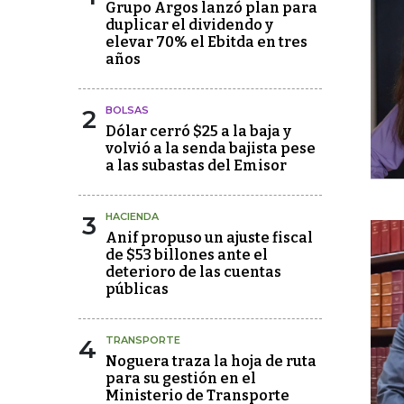
Grupo Argos lanzó plan para
duplicar el dividendo y
elevar 70% el Ebitda en tres
años
2
BOLSAS
Dólar cerró $25 a la baja y
volvió a la senda bajista pese
a las subastas del Emisor
3
HACIENDA
Anif propuso un ajuste fiscal
de $53 billones ante el
deterioro de las cuentas
públicas
4
TRANSPORTE
Noguera traza la hoja de ruta
para su gestión en el
Ministerio de Transporte