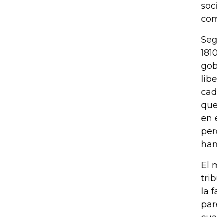
soc
com
Seg
181
gob
lib
cad
que
en 
per
han
El 
tri
la 
par