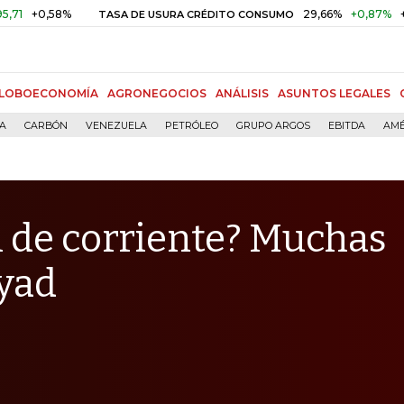
0,58%
29,66%
+0,87%
+3,02%
TASA DE USURA CRÉDITO CONSUMO
LOBOECONOMÍA
AGRONEGOCIOS
ANÁLISIS
ASUNTOS LEGALES
ÍA
CARBÓN
VENEZUELA
PETRÓLEO
GRUPO ARGOS
EBITDA
AMÉ
n de corriente? Muchas
yad