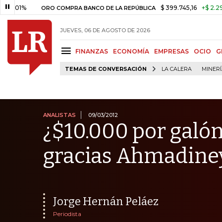
%
$ 399.745,16
+$ 2.295,71
+
ORO COMPRA BANCO DE LA REPÚBLICA
JUEVES, 06 DE AGOSTO DE 2026
FINANZAS
ECONOMÍA
EMPRESAS
OCIO
G
TEMAS DE CONVERSACIÓN
LA CALERA
MINER
ANALISTAS
09/03/2012
¿$10.000 por galó
gracias Ahmadine
Jorge Hernán Peláez
Periodista