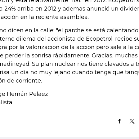
2011 y esta relativamente "flat" en 2012. Ecopetrol 
va 24% arriba en 2012 y ademas anunció un divid
 acción en la reciente asamblea.
o dicen en la calle: "el parche se está calentando
eterno dilema del accionista de Ecopetrol: recibe s
gra por la valorización de la acción pero sale a la c
e perder la sonrisa rápidamente. Gracias, muchas 
adineyad. Su plan nuclear nos tiene clavados a t
risa un día no muy lejano cuando tenga que tanq
ón de corriente.
ge Hernán Pelaez
lista