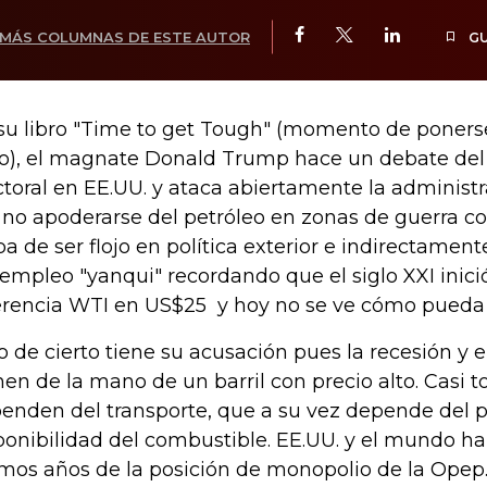
MÁS COLUMNAS DE ESTE AUTOR
G
su libro "Time to get Tough" (momento de poners
o), el magnate Donald Trump hace un debate del
ctoral en EE.UU. y ataca abiertamente la adminis
 no apoderarse del petróleo en zonas de guerra c
pa de ser flojo en política exterior e indirectamente
empleo "yanqui" recordando que el siglo XXI inició
erencia WTI en US$25 y hoy no se ve cómo pueda 
o de cierto tiene su acusación pues la recesión y 
nen de la mano de un barril con precio alto. Casi t
enden del transporte, que a su vez depende del p
ponibilidad del combustible. EE.UU. y el mundo han
imos años de la posición de monopolio de la Opep.