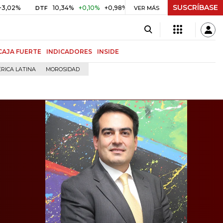
SUSCRÍBASE
10,34%
+0,10%
+0,98%
$ 416,86
+$ 0,05
+0,01%
DTF
UVR
VER MÁS
CAJA FUERTE
INDICADORES
INSIDE
RICA LATINA
MOROSIDAD