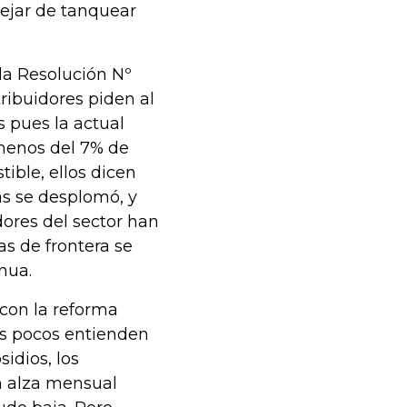
dejar de tanquear
la Resolución Nº
tribuidores piden al
s pues la actual
 menos del 7% de
ible, ellos dicen
as se desplomó, y
dores del sector han
s de frontera se
nua.
 con la reforma
ras pocos entienden
idios, los
n alza mensual