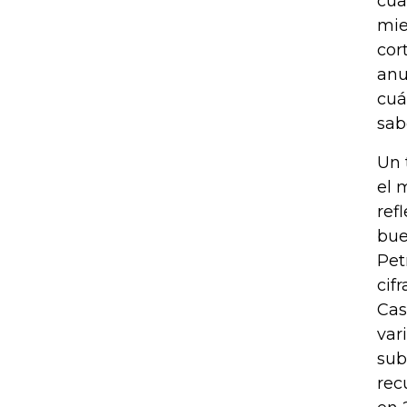
cua
mie
cor
anu
cuá
sab
Un 
el 
ref
bue
Pet
cif
Cas
var
sub
rec