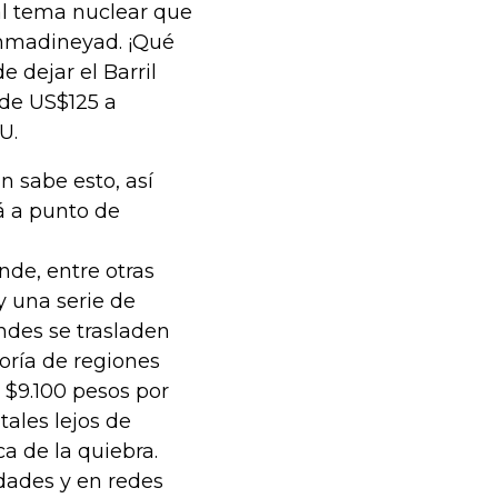
l tema nuclear que
hmadineyad. ¡Qué
 dejar el Barril
 de US$125 a
U.
n sabe esto, así
tá a punto de
nde, entre otras
y una serie de
ndes se trasladen
oría de regiones
y $9.100 pesos por
tales lejos de
ca de la quiebra.
idades y en redes