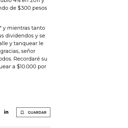
subió 4% en 2011 y
endo de $300 pesos
" y mientras tanto
us dividendos y se
alle y tanquear le
gracias, señor
odos. Recordaré su
uear a $10.000 por
GUARDAR