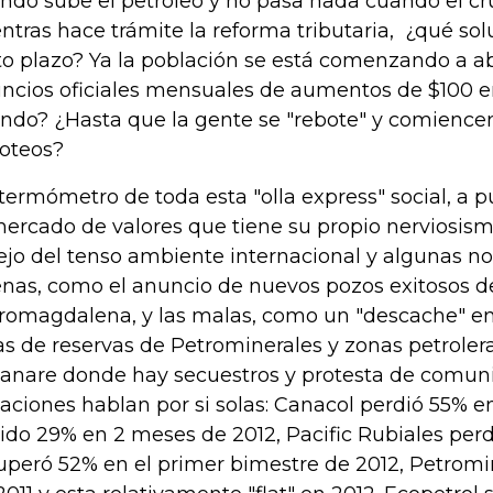
ndo sube el petróleo y no pasa nada cuando el cr
ntras hace trámite la reforma tributaria, ¿qué sol
to plazo? Ya la población se está comenzando a ab
ncios oficiales mensuales de aumentos de $100 e
ndo? ¿Hasta que la gente se "rebote" y comiencen
oteos?
termómetro de toda esta "olla express" social, a pu
mercado de valores que tiene su propio nerviosismo
lejo del tenso ambiente internacional y algunas not
nas, como el anuncio de nuevos pozos exitosos de
romagdalena, y las malas, como un "descache" en
ras de reservas de Petrominerales y zonas petrole
anare donde hay secuestros y protesta de comuni
iaciones hablan por si solas: Canacol perdió 55% e
ido 29% en 2 meses de 2012, Pacific Rubiales perd
uperó 52% en el primer bimestre de 2012, Petromi