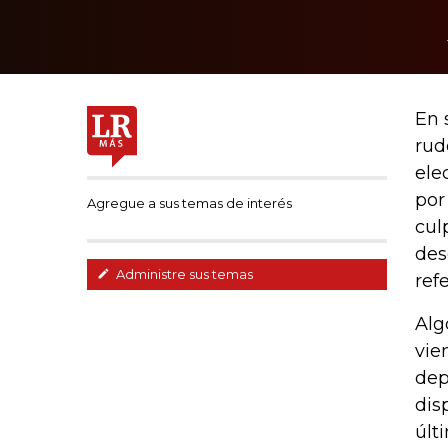
En 
rud
ele
por
Agregue a sus temas de interés
cul
des
Administre sus temas
ref
Alg
vie
dep
dis
últ