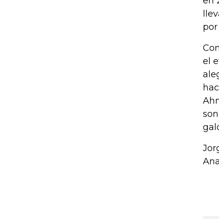
en 
lle
por
Com
el 
ale
hac
Ahm
son
gal
Jor
Ana