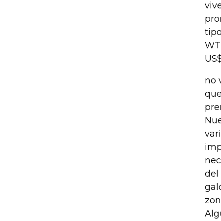
viv
pro
tip
WTI
US$
no 
que
pre
Nue
var
imp
nec
del
gal
zon
Alg