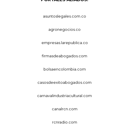
asuntoslegales.com.co
agronegocios.co
empresas.larepublica.co
firmasdeabogados.com
bolsaencolombia.com
casosdeexitoabogados.com
carnavalindustriacultural.com
canalrcn.com
rcnradio.com