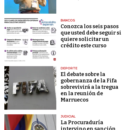
BANCOS
Conozca los seis pasos
que usted debe seguir si
quiere solicitar un
crédito este curso
DEPORTE
El debate sobre la
gobernanza de la Fifa
sobrevivirá a la tregua
en la reunión de
Marruecos
JUDICIAL
La Procuraduría
intervino en sanción