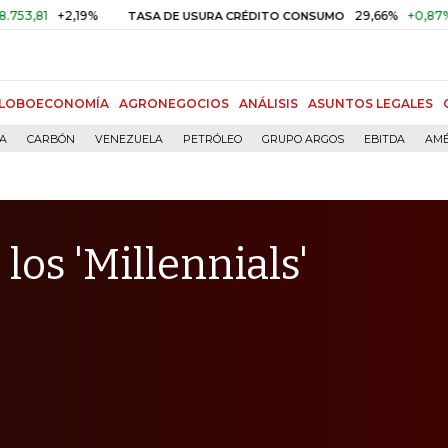
+2,19%
29,66%
+0,87%
+3,02%
TASA DE USURA CRÉDITO CONSUMO
LOBOECONOMÍA
AGRONEGOCIOS
ANÁLISIS
ASUNTOS LEGALES
ÍA
CARBÓN
VENEZUELA
PETRÓLEO
GRUPO ARGOS
EBITDA
AMÉ
 los 'Millennials'