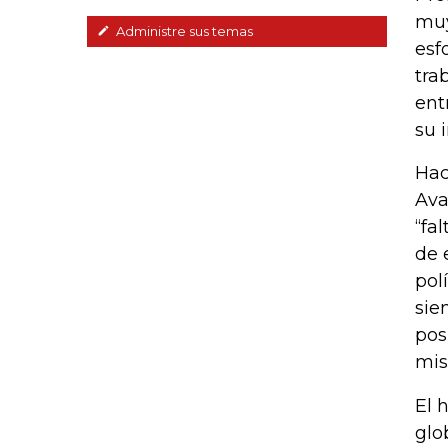
muy
Administre sus temas
esf
tra
ent
su 
Hac
Ava
“fa
de 
pol
sie
pos
mis
El 
glo