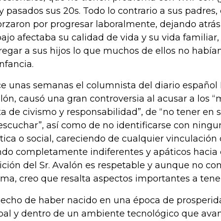
 pasados sus 20s. Todo lo contrario a sus padres,
orzaron por progresar laboralmente, dejando atrás
bajo afectaba su calidad de vida y su vida familiar
regar a sus hijos lo que muchos de ellos no había
infancia.
e unas semanas el columnista del diario español E
lón, causó una gran controversia al acusar a los “
lta de civismo y responsabilidad”, de “no tener en
escuchar”, así como de no identificarse con ningu
ítica o social, careciendo de cualquier vinculación
ndo completamente indiferentes y apáticos hacia 
ición del Sr. Avalón es respetable y aunque no co
ma, creo que resalta aspectos importantes a tene
hecho de haber nacido en una época de prosperi
bal y dentro de un ambiente tecnológico que ava