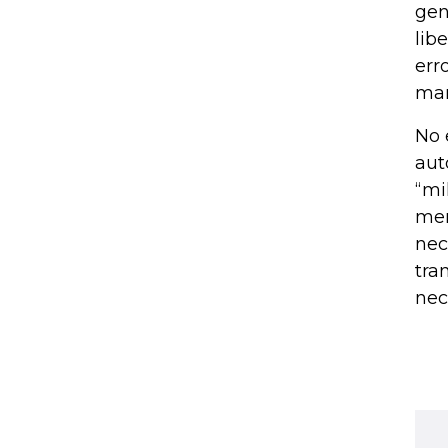
gen
lib
err
man
No 
aut
“mi
men
nec
tra
nec