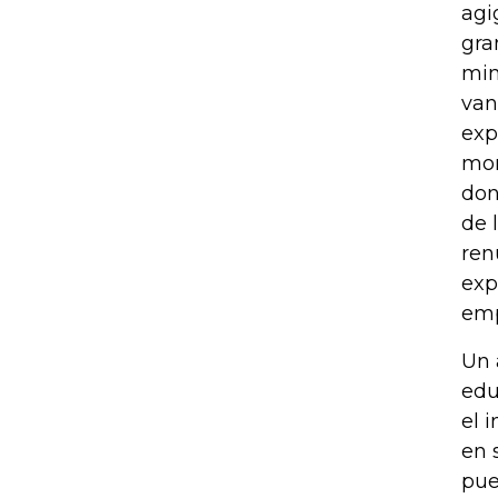
agi
gra
mim
van
exp
mom
don
de 
ren
exp
emp
Un 
edu
el 
en 
pue