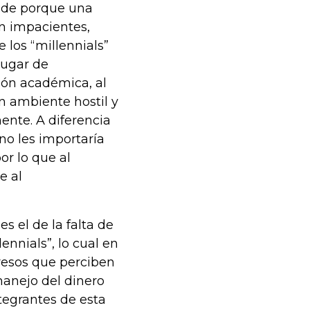
n de porque una
n impacientes,
los “millennials”
lugar de
ión académica, al
 ambiente hostil y
nte. A diferencia
no les importaría
or lo que al
e al
s el de la falta de
ennials”, lo cual en
gresos que perciben
manejo del dinero
tegrantes de esta