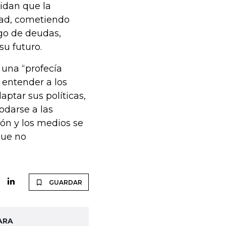
idan que la
dad, cometiendo
go de deudas,
u futuro.
 una “profecía
entender a los
aptar sus políticas,
darse a las
ón y los medios se
que no
GUARDAR
ARA