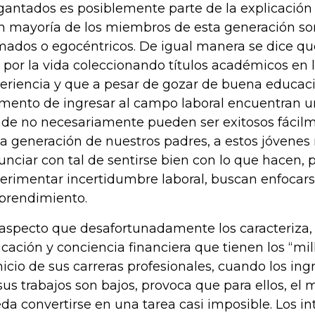
gantados es posiblemente parte de la explicació
n mayoría de los miembros de esta generación so
ados o egocéntricos. De igual manera se dice que 
 por la vida coleccionando títulos académicos en 
eriencia y que a pesar de gozar de buena educac
ento de ingresar al campo laboral encuentran un
de no necesariamente pueden ser exitosos fácilme
la generación de nuestros padres, a estos jóvenes 
unciar con tal de sentirse bien con lo que hacen, p
erimentar incertidumbre laboral, buscan enfocars
rendimiento.
aspecto que desafortunadamente los caracteriza, e
cación y conciencia financiera que tienen los “mill
inicio de sus carreras profesionales, cuando los in
sus trabajos son bajos, provoca que para ellos, el 
da convertirse en una tarea casi imposible. Los in