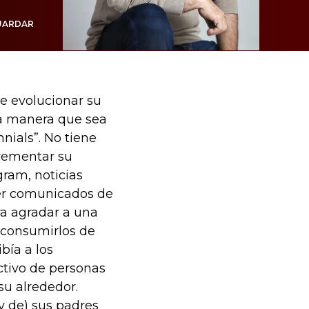
UARDAR
e evolucionar su
na manera que sea
nnials”. No tiene
rementar su
ram, noticias
ser comunicados de
ra agradar a una
 consumirlos de
bía a los
ectivo de personas
su alrededor.
y de) sus padres