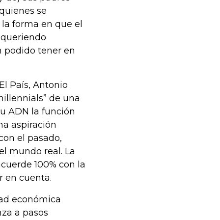
 quienes se
 la forma en que el
, queriendo
n podido tener en
l País, Antonio
millennials” de una
 su ADN la función
na aspiración
 con el pasado,
el mundo real. La
ncuerde 100% con la
r en cuenta.
dad económica
nza a pasos