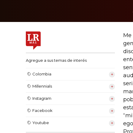
Me 
gen
dis
ent
Agregue a sus temas de interés
sen
Colombia
aud
ser
Millennials
man
Instagram
pob
est
Facebook
“mi
ego
Youtube
Pro