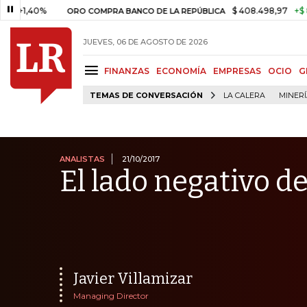
%
$ 408.498,97
+$ 8.753,81
ORO COMPRA BANCO DE LA REPÚBLICA
JUEVES, 06 DE AGOSTO DE 2026
FINANZAS
ECONOMÍA
EMPRESAS
OCIO
G
TEMAS DE CONVERSACIÓN
LA CALERA
MINER
ANALISTAS
21/10/2017
El lado negativo de
Javier Villamizar
Managing Director