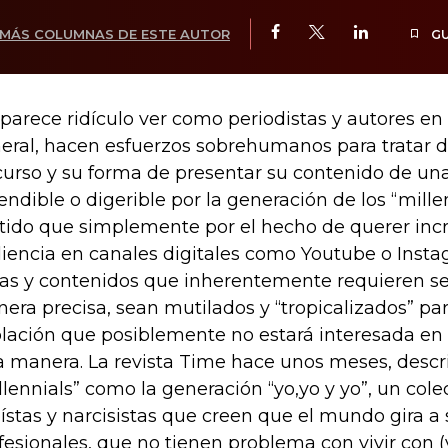
MÁS COLUMNAS DE ESTE AUTOR
G
parece ridículo ver como periodistas y autores en
eral, hacen esfuerzos sobrehumanos para tratar d
curso y su forma de presentar su contenido de u
endible o digerible por la generación de los “mille
tido que simplemente por el hecho de querer inc
iencia en canales digitales como Youtube o Instag
ias y contenidos que inherentemente requieren 
era precisa, sean mutilados y “tropicalizados” pa
lación que posiblemente no estará interesada en
a manera. La revista Time hace unos meses, descri
llennials” como la generación “yo,yo y yo”, un col
ístas y narcisistas que creen que el mundo gira a 
fesionales, que no tienen problema con vivir con (