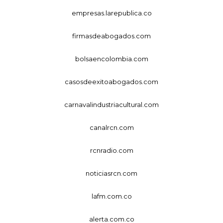
empresas.larepublica.co
firmasdeabogados.com
bolsaencolombia.com
casosdeexitoabogados.com
carnavalindustriacultural.com
canalrcn.com
rcnradio.com
noticiasrcn.com
lafm.com.co
alerta.com.co