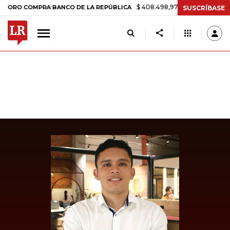
$ 408.498,97
+$ 8.753,81
+2,19%
COMPRA BANCO DE LA REPÚBLICA
SUSCRÍBASE