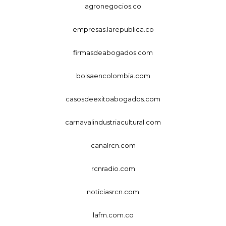
agronegocios.co
empresas.larepublica.co
firmasdeabogados.com
bolsaencolombia.com
casosdeexitoabogados.com
carnavalindustriacultural.com
canalrcn.com
rcnradio.com
noticiasrcn.com
lafm.com.co