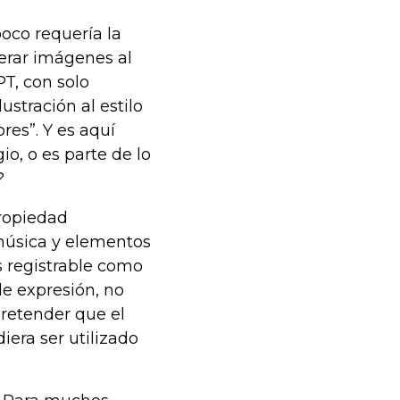
oco requería la
erar imágenes al
GPT, con solo
stración al estilo
res”. Y es aquí
o, o es parte de lo
?
propiedad
 música y elementos
es registrable como
de expresión, no
pretender que el
iera ser utilizado