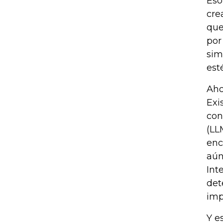
Eso
cre
que
por
sim
est
Aho
Exi
con
(LL
enc
aún
Int
det
imp
Y e