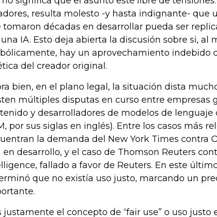
 no significa que el asunto esté libre de tensione
adores, resulta molesto -y hasta indignante- que un
 tomaron décadas en desarrollar pueda ser repli
 una IA. Esto deja abierta la discusión sobre si, al
bólicamente, hay un aprovechamiento indebido de
ética del creador original.
ra bien, en el plano legal, la situación dista mucho
sten múltiples disputas en curso entre empresas 
tenido y desarrolladores de modelos de lenguaje 
M, por sus siglas en inglés). Entre los casos más re
uentran la demanda del New York Times contra Op
 en desarrollo, y el caso de Thomson Reuters con
elligence, fallado a favor de Reuters. En este último
erminó que no existía uso justo, marcando un pr
ortante.
s justamente el concepto de “fair use” o uso justo 