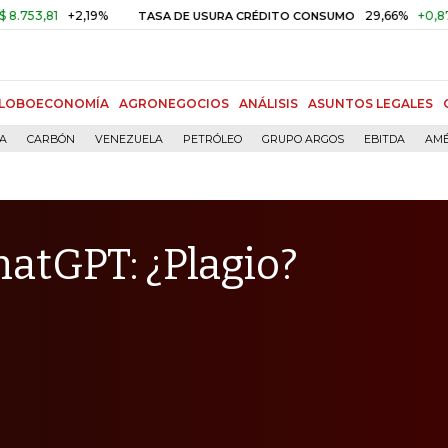
+2,19%
29,66%
+0,87%
+3,0
TASA DE USURA CRÉDITO CONSUMO
LOBOECONOMÍA
AGRONEGOCIOS
ANÁLISIS
ASUNTOS LEGALES
ÍA
CARBÓN
VENEZUELA
PETRÓLEO
GRUPO ARGOS
EBITDA
AMÉ
hatGPT: ¿Plagio?