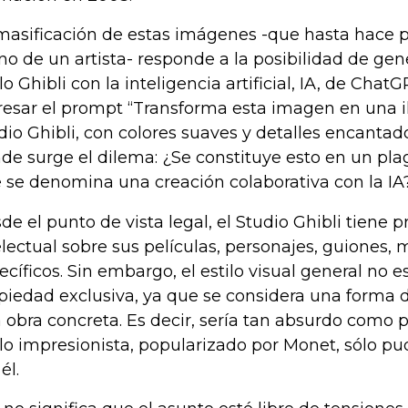
masificación de estas imágenes -que hasta hace p
o de un artista- responde a la posibilidad de gen
ilo Ghibli con la inteligencia artificial, IA, de Chat
resar el prompt “Transforma esta imagen en una ilu
dio Ghibli, con colores suaves y detalles encantado
de surge el dilema: ¿Se constituye esto en un plagi
 se denomina una creación colaborativa con la IA
de el punto de vista legal, el Studio Ghibli tiene 
electual sobre sus películas, personajes, guiones,
ecíficos. Sin embargo, el estilo visual general no 
piedad exclusiva, ya que se considera una forma 
 obra concreta. Es decir, sería tan absurdo como 
ilo impresionista, popularizado por Monet, sólo pud
él.