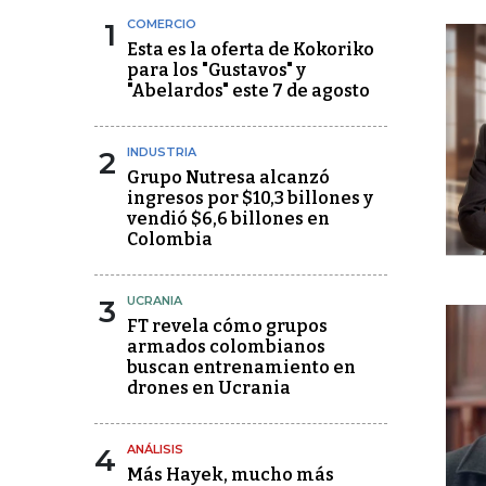
1
COMERCIO
Esta es la oferta de Kokoriko
para los "Gustavos" y
"Abelardos" este 7 de agosto
2
INDUSTRIA
Grupo Nutresa alcanzó
ingresos por $10,3 billones y
vendió $6,6 billones en
Colombia
3
UCRANIA
FT revela cómo grupos
armados colombianos
buscan entrenamiento en
drones en Ucrania
4
ANÁLISIS
Más Hayek, mucho más