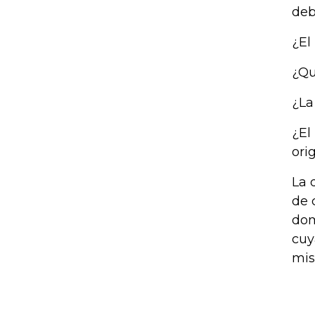
deb
¿El
¿Qu
¿La
¿El
ori
La 
de 
dom
cuy
mis