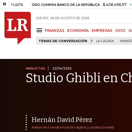
40%
$ 408.498,97
+$ 8.753,81
ORO COMPRA BANCO DE LA REPÚBLICA
JUEVES, 06 DE AGOSTO DE 2026
FINANZAS
ECONOMÍA
EMPRESAS
OCIO
G
TEMAS DE CONVERSACIÓN
LA CALERA
MINER
ANALISTAS
22/04/2025
Studio Ghibli en C
Hernán David Pérez
Asesor en transformación digital y productividad