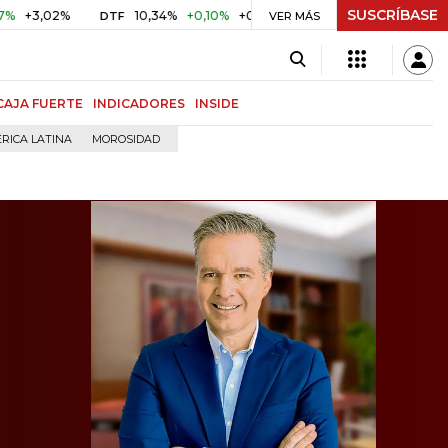
SUSCRÍBASE
2%
10,34%
+0,10%
+0,98%
$ 416,86
+$ 0,05
+0,01%
DTF
UVR
VER MÁS
CAJA FUERTE
INDICADORES
INSIDE
RICA LATINA
MOROSIDAD