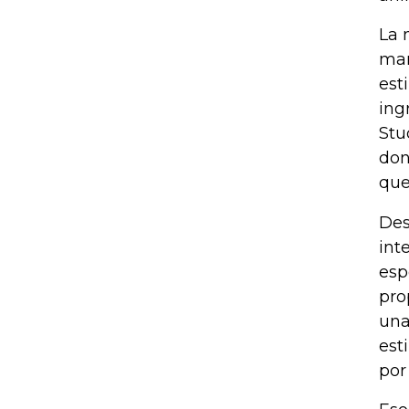
La 
man
est
ing
Stu
don
que
Des
int
esp
pro
una
est
por 