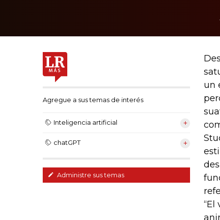
Des
sat
un 
per
Agregue a sus temas de interés
sua
Inteligencia artificial
com
Stu
chatGPT
est
des
Administre sus temas
fun
ref
“El
ani