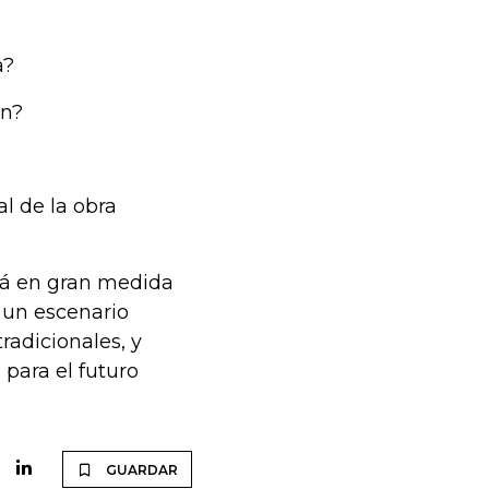
a?
an?
l de la obra
erá en gran medida
n un escenario
radicionales, y
para el futuro
GUARDAR