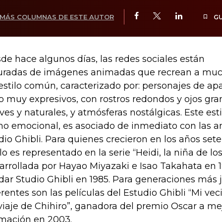
MÁS COLUMNAS DE ESTE AUTOR
G
de hace algunos días, las redes sociales están
uradas de imágenes animadas que recrean a muc
estilo común, caracterizado por: personajes de apa
o muy expresivos, con rostros redondos y ojos gra
ves y naturales, y atmósferas nostálgicas. Este est
o emocional, es asociado de inmediato con las a
dio Ghibli. Para quienes crecieron en los años set
ilo es representado en la serie “Heidi, la niña de los
arrollada por Hayao Miyazaki e Isao Takahata en 1
dar Studio Ghibli en 1985. Para generaciones más j
erentes son las películas del Estudio Ghibli “Mi veci
 viaje de Chihiro”, ganadora del premio Oscar a me
mación en 2003.