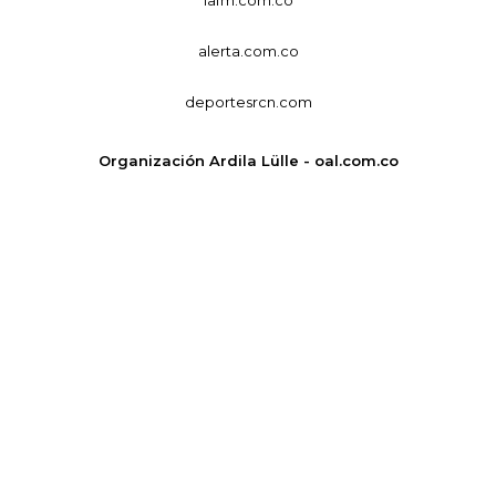
lafm.com.co
alerta.com.co
deportesrcn.com
Organización Ardila Lülle - oal.com.co