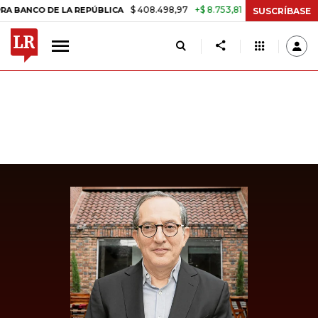
$ 408.498,97
+$ 8.753,81
+2,19%
CO DE LA REPÚBLICA
TASA DE U
SUSCRÍBASE