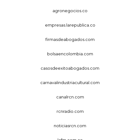
agronegocios.co
empresas.larepublica.co
firmasdeabogados.com
bolsaencolombia.com
casosdeexitoabogados.com
carnavalindustriacultural.com
canalrcn.com
rcnradio.com
noticiasrcn.com