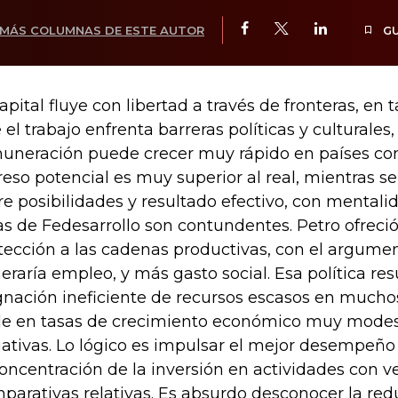
MÁS COLUMNAS DE ESTE AUTOR
G
capital fluye con libertad a través de fronteras, en 
 el trabajo enfrenta barreras políticas y culturales,
uneración puede crecer muy rápido en países c
reso potencial es muy superior al real, mientras s
re posibilidades y resultado efectivo, con mentalid
ras de Fedesarrollo son contundentes. Petro ofrec
tección a las cadenas productivas, con el argumen
eraría empleo, y más gasto social. Esa política res
gnación ineficiente de recursos escasos en muchos
e en tasas de crecimiento económico muy modest
ativas. Lo lógico es impulsar el mejor desempeño
concentración de la inversión en actividades con v
parativas relativas. Es absurdo desconocer la red