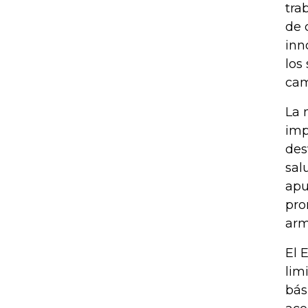
tra
de 
inn
los
cam
La 
imp
des
sal
apu
pro
arm
El 
lim
bás