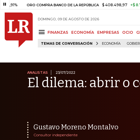
$ 408.498,97
+$ 8.753,81
+
ORO COMPRA BANCO DE LA REPÚBLICA
DOMINGO, 09 DE AGOSTO DE 2026
FINANZAS
ECONOMÍA
EMPRESAS
OCIO
G
TEMAS DE CONVERSACIÓN
ECONOMÍA
GOBIE
ANALISTAS
23/07/2022
El dilema: abrir o 
Gustavo Moreno Montalvo
Consultor independiente