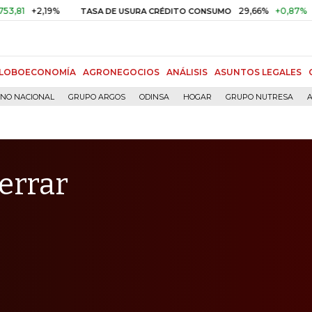
2,19%
29,66%
+0,87%
+3,02%
TASA DE USURA CRÉDITO CONSUMO
LOBOECONOMÍA
AGRONEGOCIOS
ANÁLISIS
ASUNTOS LEGALES
RNO NACIONAL
GRUPO ARGOS
ODINSA
HOGAR
GRUPO NUTRESA
A
cerrar