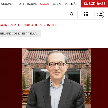
SUSCRÍBASE
10,01%
-0,33%
-3,19%
$ 417,07
+$ 0,05
+0,01%
DTF
UVR
VER MÁS
CAJA FUERTE
INDICADORES
INSIDE
BELARDO DE LA ESPRIELLA