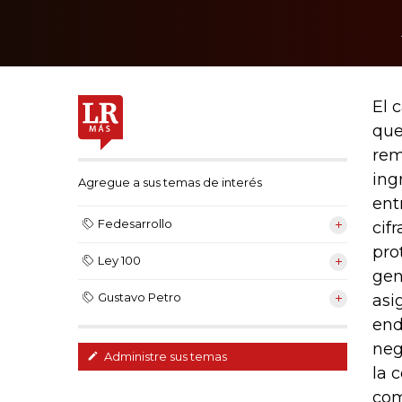
El 
que
rem
ing
Agregue a sus temas de interés
ent
Fedesarrollo
cif
pro
Ley 100
gen
Gustavo Petro
asi
end
neg
Administre sus temas
la 
com