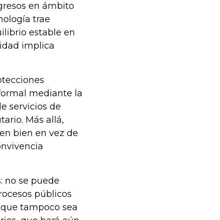
ngresos en ámbito
ología trae
ilibrio estable en
idad implica
otecciones
 formal mediante la
e servicios de
tario. Más allá,
nen bien en vez de
onvivencia
: no se puede
procesos públicos
lí que tampoco sea