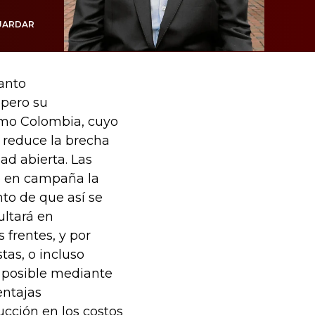
UARDAR
tanto
 pero su
omo Colombia, cuyo
e reduce la brecha
ad abierta. Las
ió en campaña la
to de que así se
ultará en
 frentes, y por
as, o incluso
 posible mediante
entajas
ucción en los costos