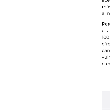
ace
más
al 
Par
el 
100
ofr
cam
vul
cre