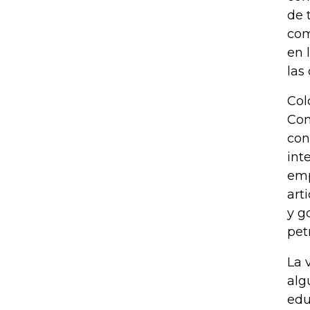
de 
com
en 
las
Col
Com
con
int
emp
art
y g
pet
La 
alg
edu