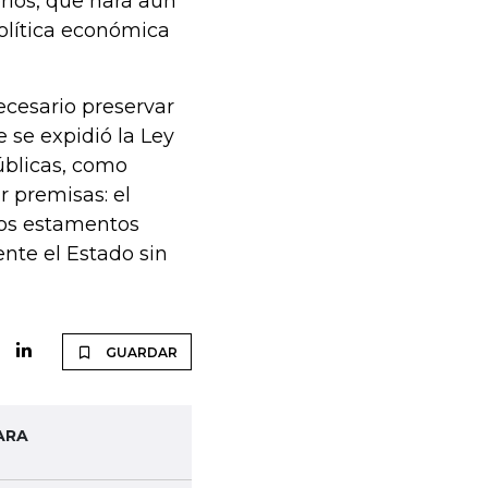
rios, que hará aún
política económica
ecesario preservar
 se expidió la Ley
úblicas, como
r premisas: el
los estamentos
nte el Estado sin
GUARDAR
ARA