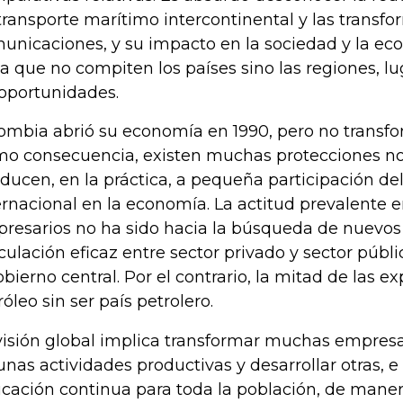
transporte marítimo intercontinental y las transfo
unicaciones, y su impacto en la sociedad y la ec
la que no compiten los países sino las regiones, 
 oportunidades.
ombia abrió su economía en 1990, pero no transf
o consecuencia, existen muchas protecciones no
ducen, en la práctica, a pequeña participación de
ernacional en la economía. La actitud prevalente
resarios no ha sido hacia la búsqueda de nuevo
iculación eficaz entre sector privado y sector públ
obierno central. Por el contrario, la mitad de las e
róleo sin ser país petrolero.
visión global implica transformar muchas empres
unas actividades productivas y desarrollar otras, e
cación continua para toda la población, de maner