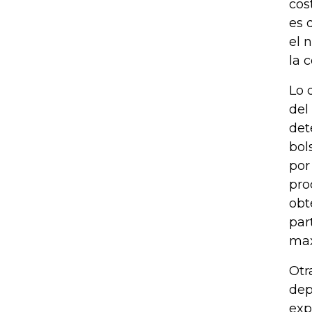
cos
es 
el 
la 
Lo 
del
det
bol
por
pro
obt
par
max
Otr
dep
exp