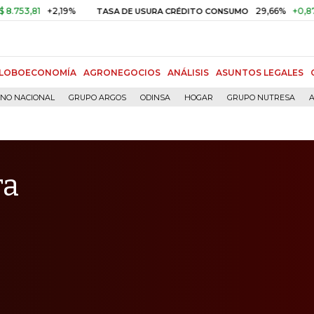
+2,19%
29,66%
+0,87%
+3,0
TASA DE USURA CRÉDITO CONSUMO
LOBOECONOMÍA
AGRONEGOCIOS
ANÁLISIS
ASUNTOS LEGALES
RNO NACIONAL
GRUPO ARGOS
ODINSA
HOGAR
GRUPO NUTRESA
A
ra