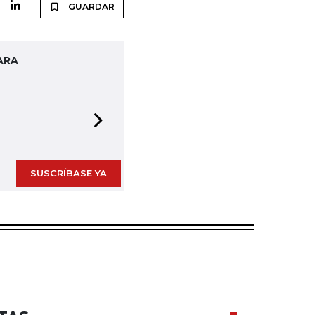
GUARDAR
ARA
Next slide
SUSCRÍBASE YA