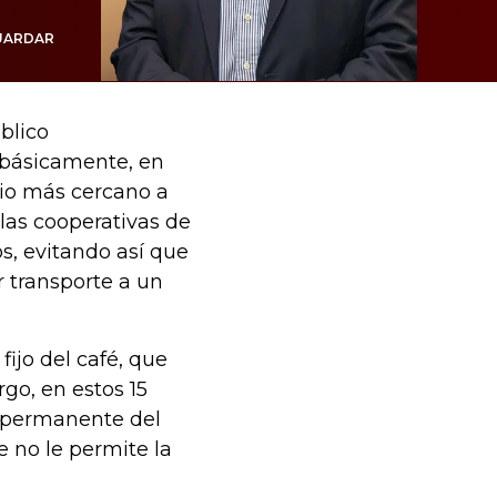
UARDAR
blico
, básicamente, en
pio más cercano a
las cooperativas de
s, evitando así que
r transporte a un
ijo del café, que
go, en estos 15
n permanente del
e no le permite la