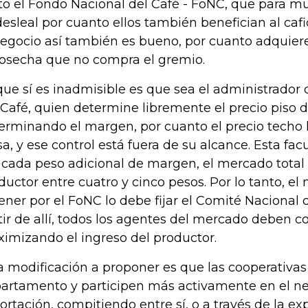
to el Fondo Nacional del Café - FoNC, que para 
desleal por cuanto ellos también benefician al cafi
negocio así también es bueno, por cuanto adquier
cosecha que no compra el gremio.
que sí es inadmisible es que sea el administrador
 Café, quien determine libremente el precio piso
erminando el margen, por cuanto el precio techo 
sa, y ese control está fuera de su alcance. Esta fac
 cada peso adicional de margen, el mercado total 
ductor entre cuatro y cinco pesos. Por lo tanto, 
ener por el FoNC lo debe fijar el Comité Nacional 
tir de allí, todos los agentes del mercado deben co
imizando el ingreso del productor.
a modificación a proponer es que las cooperativas
artamento y participen más activamente en el n
ortación, compitiendo entre sí, o a través de la ex