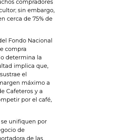
muchos compradores
cultor; sin embargo,
en cerca de 75% de
 del Fondo Nacional
 de compra
lo determina la
ultad implica que,
sustrae el
el margen máximo a
de Cafeteros y a
mpetir por el café,
 se unifiquen por
egocio de
portadora de las