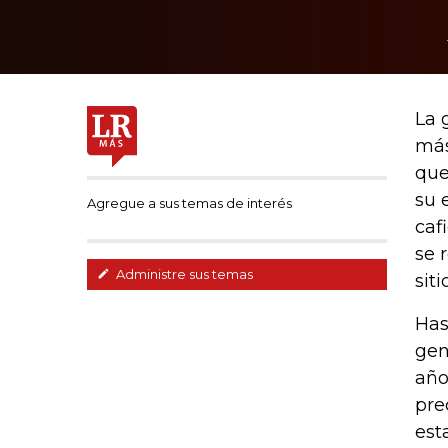
La 
más
que
su 
Agregue a sus temas de interés
caf
se 
Administre sus temas
sit
Has
gen
año
pre
est