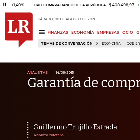
40%
$ 408.498,97
+$ 8.753,81
ORO COMPRA BANCO DE LA REPÚBLICA
SÁBADO, 08 DE AGOSTO DE 2026
FINANZAS
ECONOMÍA
EMPRESAS
OCIO
G
TEMAS DE CONVERSACIÓN
ECONOMÍA
GOBIE
ANALISTAS
14/09/2015
Garantía de comp
Guillermo Trujillo Estrada
Analista cafetero