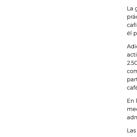
La 
prá
caf
él 
Adi
act
2.5
com
par
caf
En 
mec
adm
Las