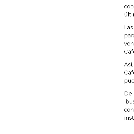
coo
últ
Las
par
ven
Caf
Así
Caf
pue
De 
bus
con
ins