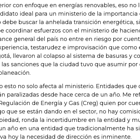
erior con enfoque en energías renovables, eso no 
didato ideal para un ministerio de la importancia
o debe buscar la anhelada transición energética,
e coordinar esfuerzos con el ministerio de hacien
ance general del país no entre en riesgo por cuent
xperiencia, testarudez e improvisación que como 
otá, llevaron al colapso al sistema de basuras y c
 las sanciones que la ciudad tuvo que asumir por 
planeación.
o esto no solo afecta al ministerio. Entidades qu
án paralizadas desde hace cerca de un año. Me ref
Regulación de Energía y Gas (Creg) quien por cuen
go que se están dando en el sector, no hay comis
piedad, ronda la incertidumbre en la entidad y 
un año en una entidad que tradicionalmente ha s
iva hoy la necesidad de dirección es inminente.