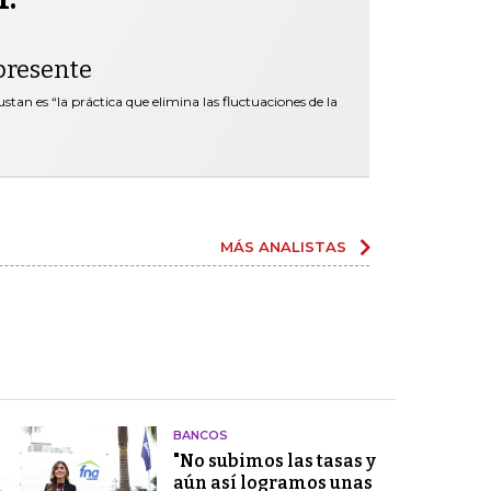
presente
tan es “la práctica que elimina las fluctuaciones de la
MÁS ANALISTAS
BANCOS
"No subimos las tasas y
aún así logramos unas