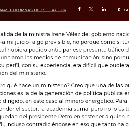
MÁS COLUMNAS DE ESTE AUTOR
G
salida de la ministra Irene Vélez del gobierno naci
 -a mi juicio- algo previsible, no porque como si t
stal hubiera podido anticipar ese presunto tráfico 
unciaron los medios de comunicación; sino porqu
su perfil, con su experiencia, era difícil que pudier
ión del ministerio.
ro qué hace un ministerio? Creo que una de las pr
ciones es la de la generación de política pública e
é dirigido, en este caso al minero energético. Para
ender el sector, la academia suma, pero no lo es t
quedad del presidente Petro en sostener a quien 
fil, incluso contradiciéndose en eso que tanto ha