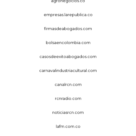
agronegocios.co
empresas.larepublica.co
firmasdeabogados.com
bolsaencolombia.com
casosdeexitoabogados.com
carnavalindustriacultural.com
canalrcn.com
rcnradio.com
noticiasrcn.com
lafm.com.co