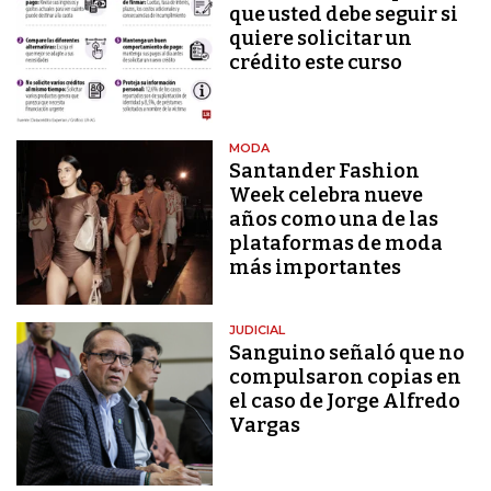
que usted debe seguir si
quiere solicitar un
crédito este curso
MODA
Santander Fashion
Week celebra nueve
años como una de las
plataformas de moda
más importantes
JUDICIAL
Sanguino señaló que no
compulsaron copias en
el caso de Jorge Alfredo
Vargas