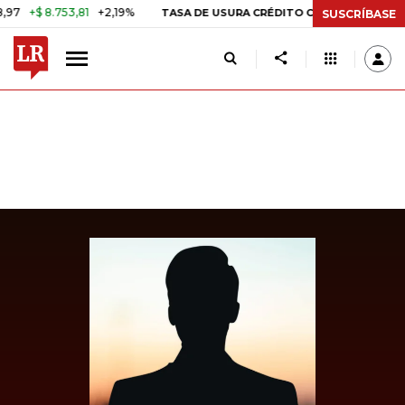
 8.753,81
+2,19%
29,66%
+0,
TASA DE USURA CRÉDITO CONSUMO
SUSCRÍBASE