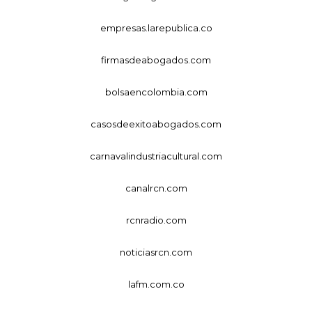
empresas.larepublica.co
firmasdeabogados.com
bolsaencolombia.com
casosdeexitoabogados.com
carnavalindustriacultural.com
canalrcn.com
rcnradio.com
noticiasrcn.com
lafm.com.co