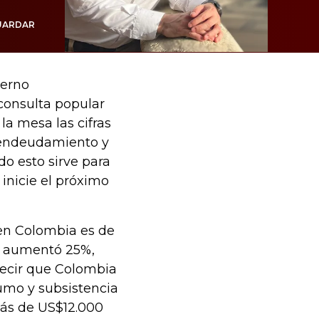
UARDAR
ierno
 consulta popular
la mesa las cifras
 endeudamiento y
o esto sirve para
inicie el próximo
 en Colombia es de
mo aumentó 25%,
 decir que Colombia
umo y subsistencia
más de US$12.000