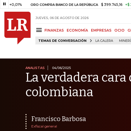
1%
$ 399.745,16
+$ 2.295,71
ORO COMPRA BANCO DE LA REPÚBLICA
JUEVES, 06 DE AGOSTO DE 2026
FINANZAS
ECONOMÍA
EMPRESAS
OCIO
G
TEMAS DE CONVERSACIÓN
LA CALERA
MINER
ANALISTAS
04/06/2025
La verdadera cara
colombiana
Francisco Barbosa
Exfiscal general