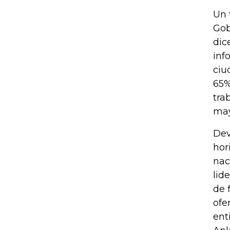
Un 
Gob
dic
inf
ciu
65%
tra
may
Dev
hor
nac
lid
de 
ofe
ent