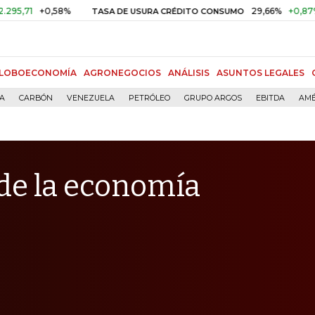
+0,58%
29,66%
+0,87%
+3,02
TASA DE USURA CRÉDITO CONSUMO
LOBOECONOMÍA
AGRONEGOCIOS
ANÁLISIS
ASUNTOS LEGALES
ÍA
CARBÓN
VENEZUELA
PETRÓLEO
GRUPO ARGOS
EBITDA
AMÉ
 de la economía