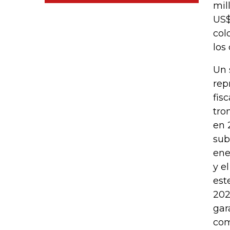
mil
US$
col
los
Un 
rep
fis
tro
en 
sub
ene
y e
est
202
gar
com