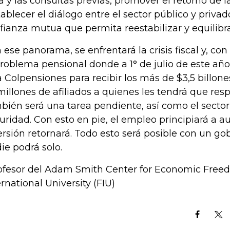
a y las consultas previas, promover el retorno de l
tablecer el diálogo entre el sector público y priva
fianza mutua que permita reestabilizar y equilibrar
 ese panorama, se enfrentará la crisis fiscal y, con
problema pensional donde a 1° de julio de este año,
ta Colpensiones para recibir los más de $3,5 billon
millones de afiliados a quienes les tendrá que res
bién será una tarea pendiente, así como el sector
uridad. Con esto en pie, el empleo principiará a a
ersión retornará. Todo esto será posible con un gob
ie podrá solo.
ofesor del Adam Smith Center for Economic Freed
ernational University (FIU)