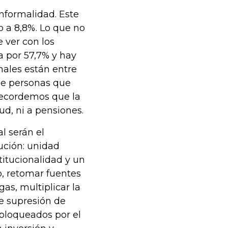
informalidad. Este
 a 8,8%. Lo que no
 ver con los
da por 57,7% y hay
males están entre
 de personas que
 Recordemos que la
ud, ni a pensiones.
al serán el
ución: unidad
stitucionalidad y un
o, retomar fuentes
as, multiplicar la
de supresión de
 bloqueados por el