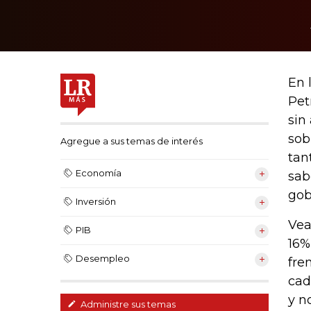
En 
Pet
sin
sob
Agregue a sus temas de interés
tan
Economía
sab
gob
Inversión
Vea
PIB
16%
Desempleo
fre
cad
y n
Administre sus temas