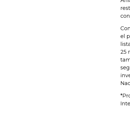
Anl
res
con
Con
el 
lis
25 
tam
seg
inv
Nad
*Pr
Int