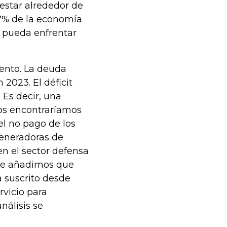
estar alrededor de
,7% de la economía
s pueda enfrentar
ento. La deuda
 2023. El déficit
 Es decir, una
 nos encontraríamos
el no pago de los
generadoras de
en el sector defensa
o le añadimos que
a suscrito desde
rvicio para
nálisis se