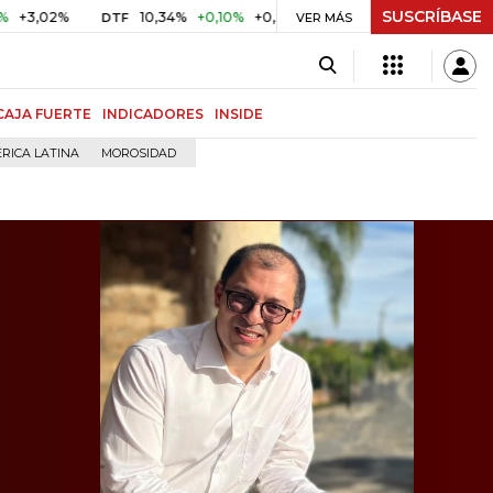
SUSCRÍBASE
%
10,34%
+0,10%
+0,98%
$ 416,86
+$ 0,05
+0,01%
DTF
UVR
VER MÁS
CAJA FUERTE
INDICADORES
INSIDE
RICA LATINA
MOROSIDAD