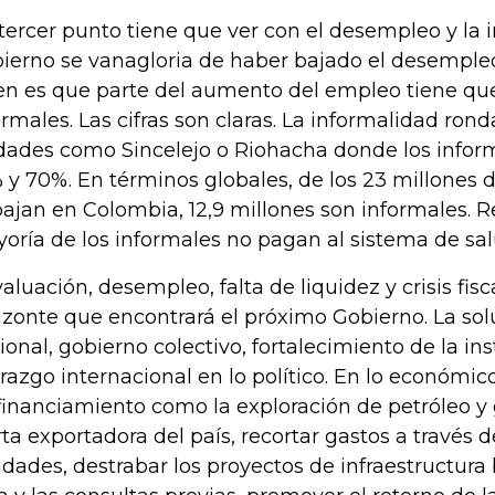
tercer punto tiene que ver con el desempleo y la 
ierno se vanagloria de haber bajado el desempleo
en es que parte del aumento del empleo tiene que
ormales. Las cifras son claras. La informalidad ron
dades como Sincelejo o Riohacha donde los infor
 y 70%. En términos globales, de los 23 millones
bajan en Colombia, 12,9 millones son informales.
oría de los informales no pagan al sistema de sal
aluación, desempleo, falta de liquidez y crisis fisc
izonte que encontrará el próximo Gobierno. La sol
ional, gobierno colectivo, fortalecimiento de la in
erazgo internacional en lo político. En lo económic
financiamiento como la exploración de petróleo y g
rta exportadora del país, recortar gastos a través 
idades, destrabar los proyectos de infraestructura