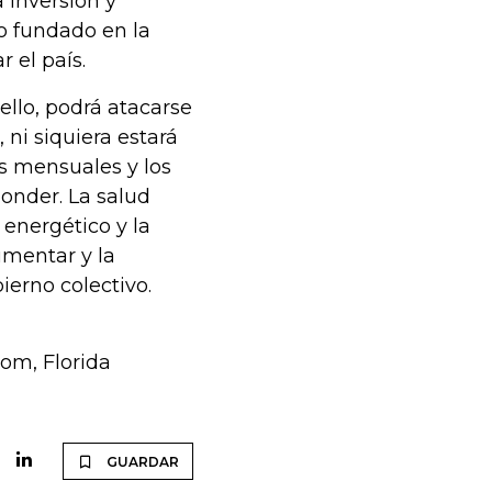
a inversión y
do fundado en la
 el país.
 ello, podrá atacarse
 ni siquiera estará
es mensuales y los
ponder. La salud
 energético y la
umentar y la
ierno colectivo.
om, Florida
GUARDAR