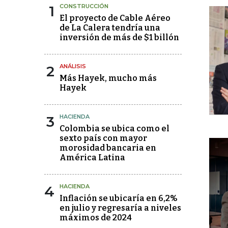
1
CONSTRUCCIÓN
El proyecto de Cable Aéreo
de La Calera tendría una
inversión de más de $1 billón
2
ANÁLISIS
Más Hayek, mucho más
Hayek
3
HACIENDA
Colombia se ubica como el
sexto país con mayor
morosidad bancaria en
América Latina
4
HACIENDA
Inflación se ubicaría en 6,2%
en julio y regresaría a niveles
máximos de 2024