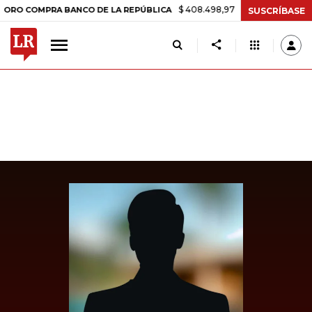
$ 408.498,97
+$ 8.753,81
+2,19%
OMPRA BANCO DE LA REPÚBLICA
SUSCRÍBASE