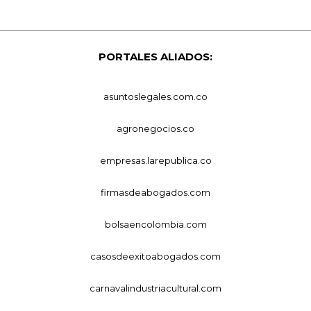
PORTALES ALIADOS:
asuntoslegales.com.co
agronegocios.co
empresas.larepublica.co
firmasdeabogados.com
bolsaencolombia.com
casosdeexitoabogados.com
carnavalindustriacultural.com