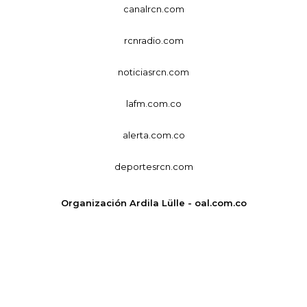
canalrcn.com
rcnradio.com
noticiasrcn.com
lafm.com.co
alerta.com.co
deportesrcn.com
Organización Ardila Lülle - oal.com.co