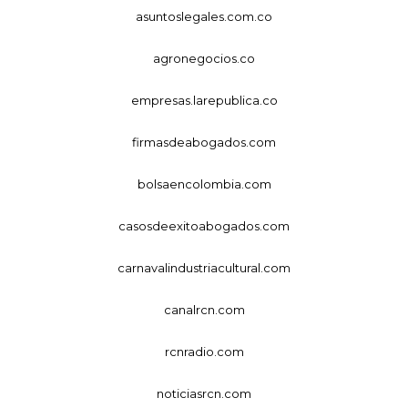
asuntoslegales.com.co
agronegocios.co
empresas.larepublica.co
firmasdeabogados.com
bolsaencolombia.com
casosdeexitoabogados.com
carnavalindustriacultural.com
canalrcn.com
rcnradio.com
noticiasrcn.com