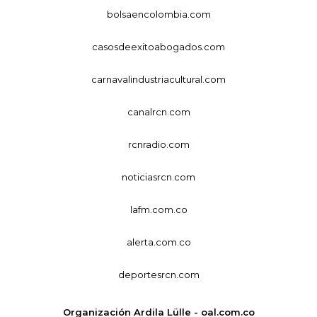
bolsaencolombia.com
casosdeexitoabogados.com
carnavalindustriacultural.com
canalrcn.com
rcnradio.com
noticiasrcn.com
lafm.com.co
alerta.com.co
deportesrcn.com
Organización Ardila Lülle - oal.com.co