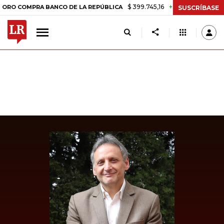
$ 399.745,16
+$ 2.295,71
+0,58%
OMPRA BANCO DE LA REPÚBLICA
SUSCRÍBASE