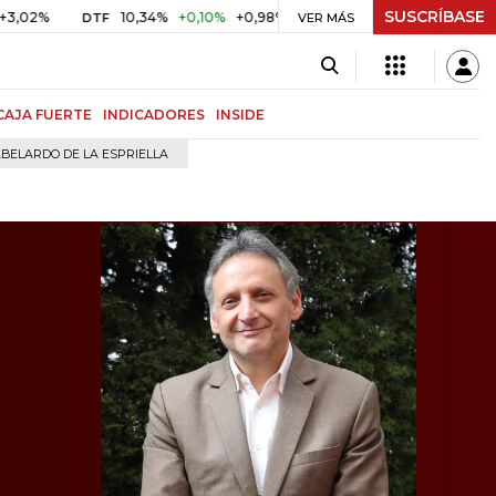
SUSCRÍBASE
10,34%
+0,10%
+0,98%
$ 417,01
+$ 0,05
+0,01%
DTF
UVR
VER MÁS
CAJA FUERTE
INDICADORES
INSIDE
BELARDO DE LA ESPRIELLA