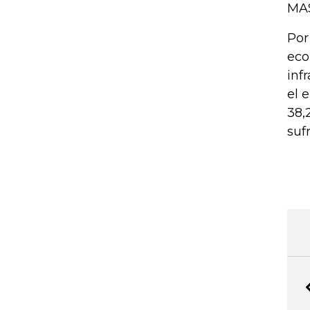
MAS
Por
eco
inf
el 
38,
suf