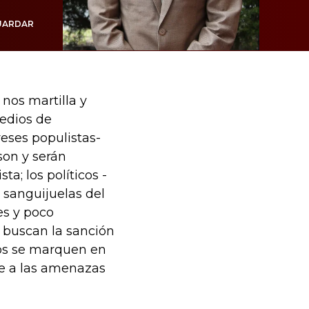
UARDAR
 nos martilla y
medios de
eses populistas-
son y serán
a; los políticos -
y sanguijuelas del
es y poco
, buscan la sanción
dos se marquen en
te a las amenazas