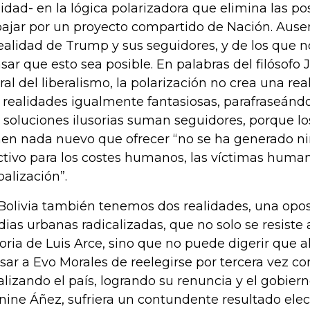
lidad- en la lógica polarizadora que elimina las po
bajar por un proyecto compartido de Nación. Ause
realidad de Trump y sus seguidores, y de los que n
sar que esto sea posible. En palabras del filósofo J
eral del liberalismo, la polarización no crea una rea
 realidades igualmente fantasiosas, parafraseánd
 soluciones ilusorias suman seguidores, porque los
nen nada nuevo que ofrecer “no se ha generado 
ctivo para los costes humanos, las víctimas human
balización”.
Bolivia también tenemos dos realidades, una oposi
ias urbanas radicalizadas, que no solo se resiste 
toria de Luis Arce, sino que no puede digerir que 
sar a Evo Morales de reelegirse por tercera vez co
alizando el país, logrando su renuncia y el gobiern
nine Áñez, sufriera un contundente resultado elec