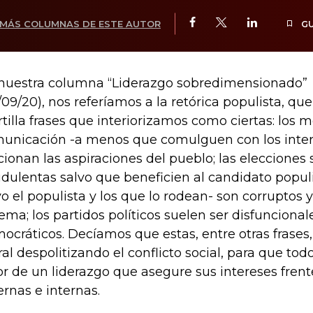
MÁS COLUMNAS DE ESTE AUTOR
G
nuestra columna “Liderazgo sobredimensionado”
/09/20), nos referíamos a la retórica populista, que
tilla frases que interiorizamos como ciertas: los 
unicación -a menos que comulguen con los inter
icionan las aspiraciones del pueblo; las elecciones 
udulentas salvo que beneficien al candidato populist
vo el populista y los que lo rodean- son corruptos 
tema; los partidos políticos suelen ser disfuncional
ocráticos. Decíamos que estas, entre otras frases
al despolitizando el conflicto social, para que to
or de un liderazgo que asegure sus intereses fren
ernas e internas.