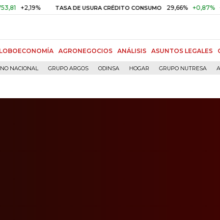
,19%
29,66%
+0,87%
+3,02%
TASA DE USURA CRÉDITO CONSUMO
LOBOECONOMÍA
AGRONEGOCIOS
ANÁLISIS
ASUNTOS LEGALES
RNO NACIONAL
GRUPO ARGOS
ODINSA
HOGAR
GRUPO NUTRESA
A