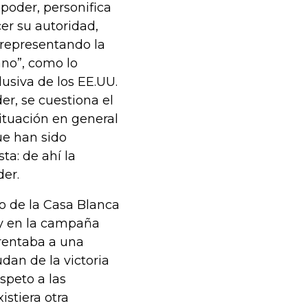
poder, personifica
cer su autoridad,
“representando la
ano”, como lo
usiva de los EE.UU.
er, se cuestiona el
ituación en general
que han sido
ta: de ahí la
er.
no de la Casa Blanca
 y en la campaña
frentaba a una
dan de la victoria
speto a las
istiera otra