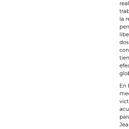
rea
tra
la 
pen
lib
dos
con
tie
efe
glo
En 
med
vic
acu
par
Jea