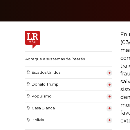
En 
(03
mar
com
Agregue a sus temas de interés
tra
Estados Unidos
fra
sal
Donald Trump
sis
Populismo
dem
mor
Casa Blanca
fav
ext
Bolivia