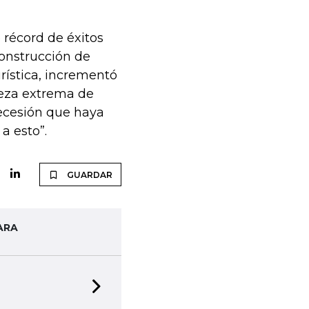
 récord de éxitos
onstrucción de
urística, incrementó
reza extrema de
recesión que haya
a esto”.
GUARDAR
ARA
Next slide