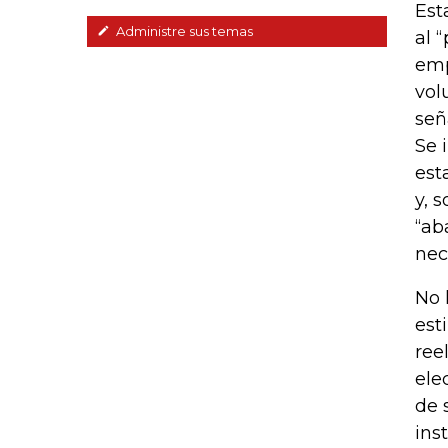
Est
Administre sus temas
al 
emp
vol
señ
Se 
est
y, 
“ab
nec
No 
est
ree
ele
de 
ins