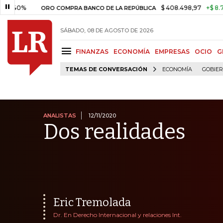
$ 408.498,97
+$ 8.753,81
+2
ORO COMPRA BANCO DE LA REPÚBLICA
SÁBADO, 08 DE AGOSTO DE 2026
FINANZAS
ECONOMÍA
EMPRESAS
OCIO
G
TEMAS DE CONVERSACIÓN
ECONOMÍA
GOBIE
ANALISTAS
12/11/2020
Dos realidades
Eric Tremolada
Dr. En Derecho Internacional y relaciones Int.