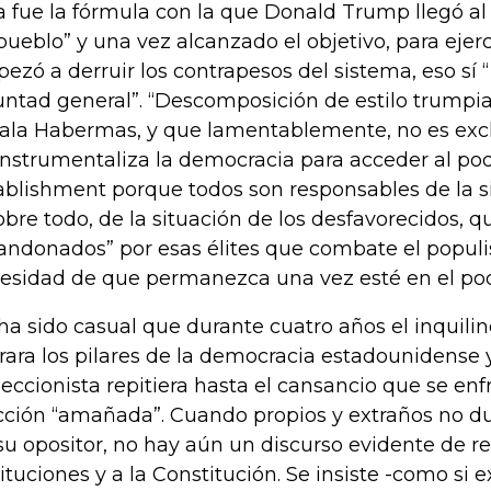
a fue la fórmula con la que Donald Trump llegó al 
“pueblo” y una vez alcanzado el objetivo, para ejer
ezó a derruir los contrapesos del sistema, eso sí 
untad general”. “Descomposición de estilo trumpi
ala Habermas, y que lamentablemente, no es excl
instrumentaliza la democracia para acceder al pod
ablishment porque todos son responsables de la s
sobre todo, de la situación de los desfavorecidos, 
andonados” por esas élites que combate el populis
esidad de que permanezca una vez esté en el pod
ha sido casual que durante cuatro años el inquili
irara los pilares de la democracia estadounidense
leccionista repitiera hasta el cansancio que se en
cción “amañada”. Cuando propios y extraños no du
su opositor, no hay aún un discurso evidente de re
tituciones y a la Constitución. Se insiste -como si ex