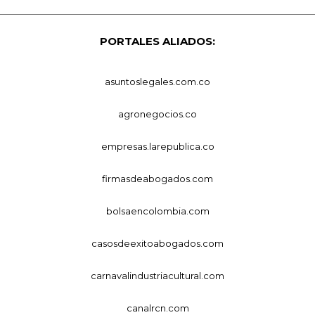
PORTALES ALIADOS:
asuntoslegales.com.co
agronegocios.co
empresas.larepublica.co
firmasdeabogados.com
bolsaencolombia.com
casosdeexitoabogados.com
carnavalindustriacultural.com
canalrcn.com