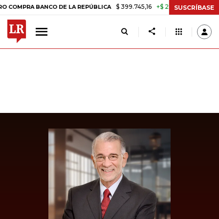
$ 399.745,16
+$ 2.295,71
+0,58%
PRA BANCO DE LA REPÚBLICA
TA
SUSCRÍBASE