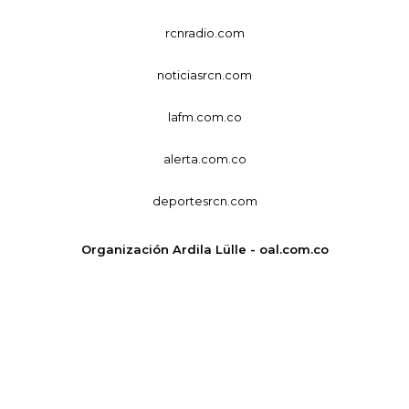
rcnradio.com
noticiasrcn.com
lafm.com.co
alerta.com.co
deportesrcn.com
Organización Ardila Lülle - oal.com.co