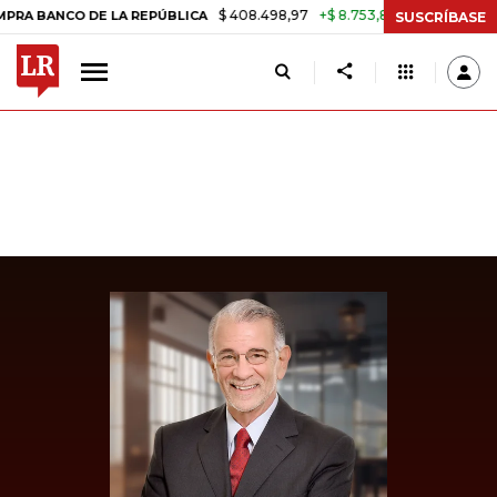
$ 408.498,97
+$ 8.753,81
+2,19%
NCO DE LA REPÚBLICA
TASA DE
SUSCRÍBASE