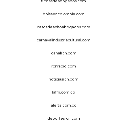
firmasdeabogados.com
bolsaencolombia.com
casosdeexitoabogados.com
carnavalindustriacultural.com
canalrcn.com
rcnradio.com
noticiasrcn.com
lafm.com.co
alerta.com.co
deportesrcn.com