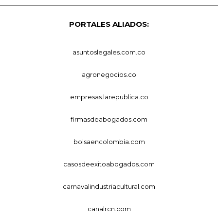
PORTALES ALIADOS:
asuntoslegales.com.co
agronegocios.co
empresas.larepublica.co
firmasdeabogados.com
bolsaencolombia.com
casosdeexitoabogados.com
carnavalindustriacultural.com
canalrcn.com