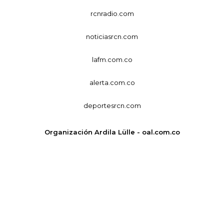
rcnradio.com
noticiasrcn.com
lafm.com.co
alerta.com.co
deportesrcn.com
Organización Ardila Lülle - oal.com.co