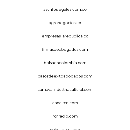
asuntoslegales.com.co
agronegocios.co
empresas.larepublica.co
firmasdeabogados.com
bolsaencolombia.com
casosdeexitoabogados.com
carnavalindustriacultural.com
canalrcn.com
rcnradio.com
noticiasrcn.com