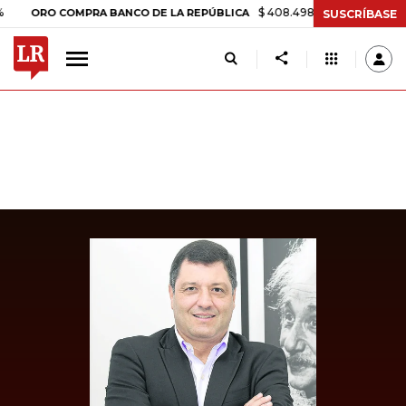
$ 408.498,97
+$ 8.753,81
+2,19%
RO COMPRA BANCO DE LA REPÚBLICA
SUSCRÍBASE