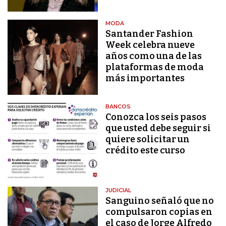
MODA
Santander Fashion
Week celebra nueve
años como una de las
plataformas de moda
más importantes
BANCOS
Conozca los seis pasos
que usted debe seguir si
quiere solicitar un
crédito este curso
JUDICIAL
Sanguino señaló que no
compulsaron copias en
el caso de Jorge Alfredo