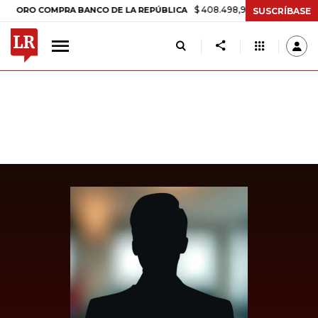
$ 408.498,97
+$ 8.753,81
+2,19%
O COMPRA BANCO DE LA REPÚBLICA
SUSCRÍBASE