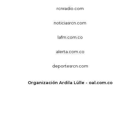
rcnradio.com
noticiasrcn.com
lafm.com.co
alerta.com.co
deportesrcn.com
Organización Ardila Lülle - oal.com.co