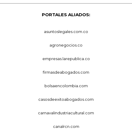
PORTALES ALIADOS:
asuntoslegales.com.co
agronegocios.co
empresas.larepublica.co
firmasdeabogados.com
bolsaencolombia.com
casosdeexitoabogados.com
carnavalindustriacultural.com
canalrcn.com