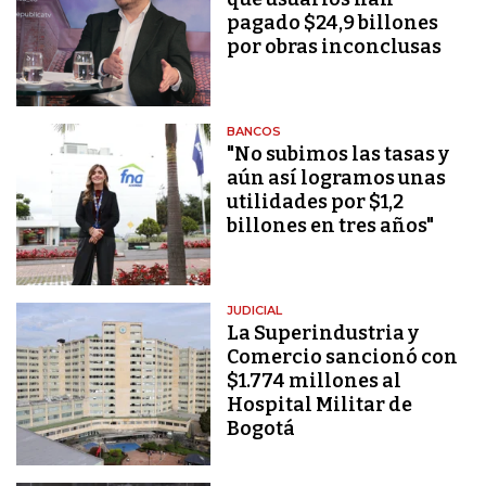
pagado $24,9 billones
por obras inconclusas
BANCOS
"No subimos las tasas y
aún así logramos unas
utilidades por $1,2
billones en tres años"
JUDICIAL
La Superindustria y
Comercio sancionó con
$1.774 millones al
Hospital Militar de
Bogotá