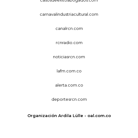
casosdeexitoabogados.com
carnavalindustriacultural.com
canalrcn.com
rcnradio.com
noticiasrcn.com
lafm.com.co
alerta.com.co
deportesrcn.com
Organización Ardila Lülle - oal.com.co