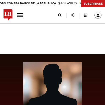
$ 408.498,97
+$ 8.753,81
+2,19%
PRA BANCO DE LA REPÚBLICA
T
SUSCRÍBASE