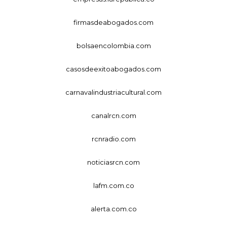
firmasdeabogados.com
bolsaencolombia.com
casosdeexitoabogados.com
carnavalindustriacultural.com
canalrcn.com
rcnradio.com
noticiasrcn.com
lafm.com.co
alerta.com.co