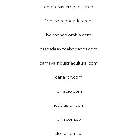
empresas.larepublica.co
firmasdeabogados.com
bolsaencolombia.com
casosdeexitoabogados.com
carnavalindustriacultural.com
canalrcn.com
rcnradio.com
noticiasrcn.com
lafm.com.co
alerta.com.co