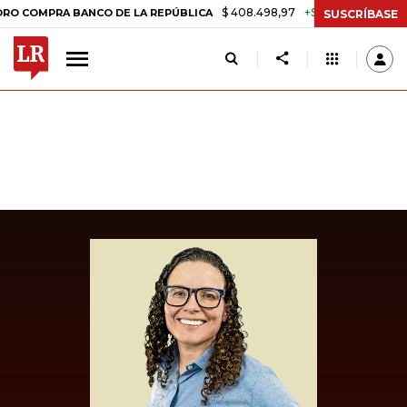
$ 408.498,97
+$ 8.753,81
+2,19%
PRA BANCO DE LA REPÚBLICA
T
SUSCRÍBASE