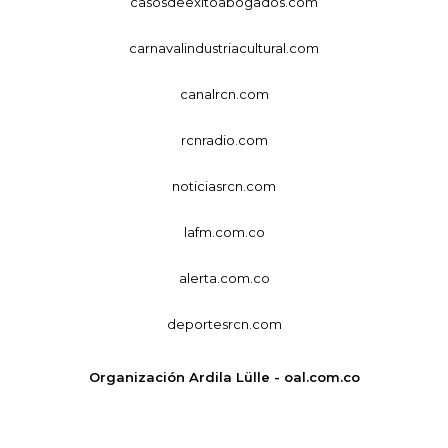
casosdeexitoabogados.com
carnavalindustriacultural.com
canalrcn.com
rcnradio.com
noticiasrcn.com
lafm.com.co
alerta.com.co
deportesrcn.com
Organización Ardila Lülle - oal.com.co