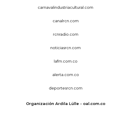
carnavalindustriacultural.com
canalrcn.com
rcnradio.com
noticiasrcn.com
lafm.com.co
alerta.com.co
deportesrcn.com
Organización Ardila Lülle - oal.com.co