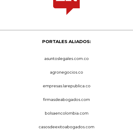
PORTALES ALIADOS:
asuntoslegales.com.co
agronegocios.co
empresas.larepublica.co
firmasdeabogados.com
bolsaencolombia.com
casosdeexitoabogados.com