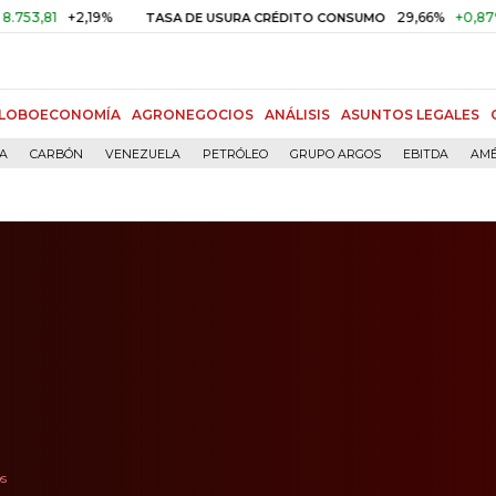
+2,19%
29,66%
+0,87%
+3,02
TASA DE USURA CRÉDITO CONSUMO
LOBOECONOMÍA
AGRONEGOCIOS
ANÁLISIS
ASUNTOS LEGALES
ÍA
CARBÓN
VENEZUELA
PETRÓLEO
GRUPO ARGOS
EBITDA
AMÉ
os