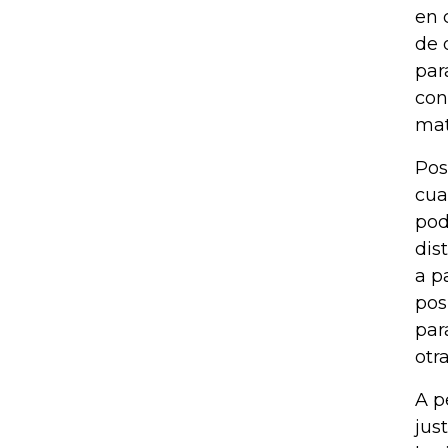
en 
de 
par
con
mat
Pos
cua
pod
dis
a p
pos
par
otr
A p
jus