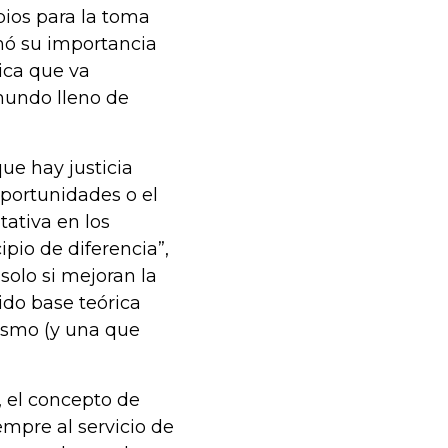
pios para la toma
omó su importancia
tica que va
mundo lleno de
ue hay justicia
oportunidades o el
tativa en los
ipio de diferencia”,
solo si mejoran la
ido base teórica
sismo (y una que
s, el concepto de
empre al servicio de