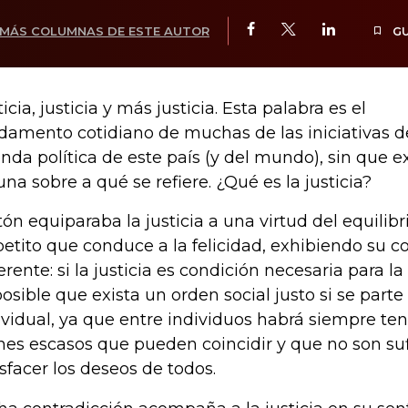
MÁS COLUMNAS DE ESTE AUTOR
G
icia, justicia y más justicia. Esta palabra es el
damento cotidiano de muchas de las iniciativas d
nda política de este país (y del mundo), sin que ex
una sobre a qué se refiere. ¿Qué es la justicia?
tón equiparaba la justicia a una virtud del equilibr
petito que conduce a la felicidad, exhibiendo su c
erente: si la justicia es condición necesaria para la 
osible que exista un orden social justo si se parte 
ividual, ya que entre individuos habrá siempre ten
nes escasos que pueden coincidir y que no son suf
isfacer los deseos de todos.