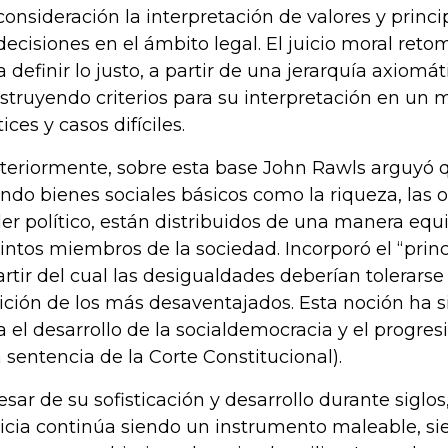
consideración la interpretación de valores y princi
decisiones en el ámbito legal. El juicio moral ret
a definir lo justo, a partir de una jerarquía axiomá
struyendo criterios para su interpretación en un 
ices y casos difíciles.
teriormente, sobre esta base John Rawls arguyó q
ndo bienes sociales básicos como la riqueza, las 
er político, están distribuidos de una manera equi
tintos miembros de la sociedad. Incorporó el “princ
artir del cual las desigualdades deberían tolerarse 
ición de los más desaventajados. Esta noción ha s
a el desarrollo de la socialdemocracia y el progre
a sentencia de la Corte Constitucional).
esar de su sofisticación y desarrollo durante siglo
ticia continúa siendo un instrumento maleable, si