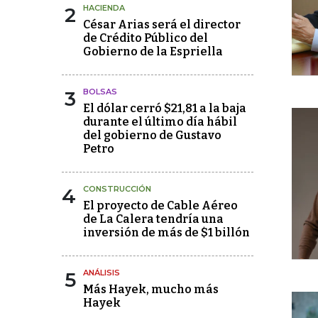
2
HACIENDA
César Arias será el director
de Crédito Público del
Gobierno de la Espriella
3
BOLSAS
El dólar cerró $21,81 a la baja
durante el último día hábil
del gobierno de Gustavo
Petro
4
CONSTRUCCIÓN
El proyecto de Cable Aéreo
de La Calera tendría una
inversión de más de $1 billón
5
ANÁLISIS
Más Hayek, mucho más
Hayek