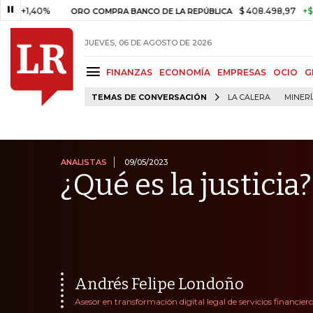
0%
$ 408.498,97
+$ 8.753,81
ORO COMPRA BANCO DE LA REPÚBLICA
JUEVES, 06 DE AGOSTO DE 2026
FINANZAS
ECONOMÍA
EMPRESAS
OCIO
G
TEMAS DE CONVERSACIÓN
LA CALERA
MINER
ANALISTAS
09/05/2023
¿Qué es la justicia?
Andrés Felipe Londoño
Asesor en transformación digital legal de servicios financier