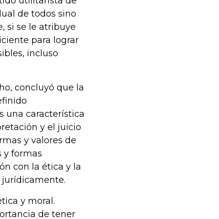
do utilitarista de
dual de todos sino
 si se le atribuye
iciente para lograr
ibles, incluso
cho, concluyó que la
efinido
s una característica
retación y el juicio
rmas y valores de
s y formas
n con la ética y la
 jurídicamente.
tica y moral.
ortancia de tener