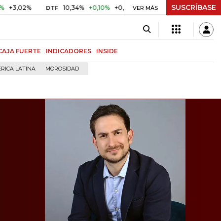
SUSCRÍBASE
%
10,34%
+0,10%
+0,98%
$ 416,86
+$ 0,05
+0,01%
DTF
UVR
VER MÁS
CAJA FUERTE
INDICADORES
INSIDE
RICA LATINA
MOROSIDAD