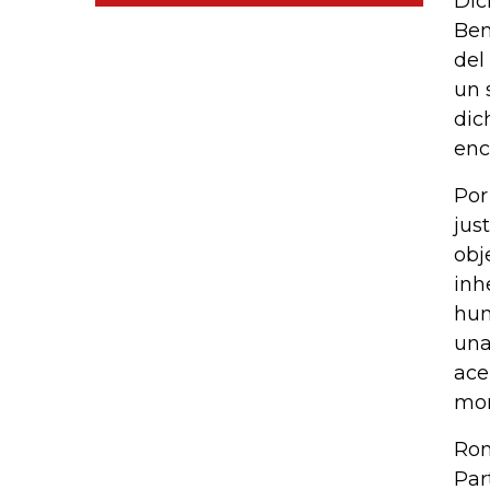
Dic
Ben
del
un 
dic
enc
Por
jus
obj
inh
hum
una
ace
mor
Ron
Par