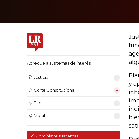
Just
fun
age
alg
Agregue a sus temas de interés
Pla
Justicia
y a
Corte Constitucional
inh
imp
Ética
ind
Moral
bie
sat
Administre sus temas