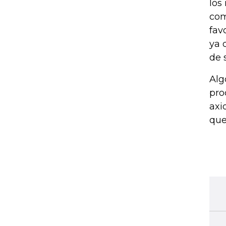
los
com
fav
ya 
de 
Alg
pro
axi
que