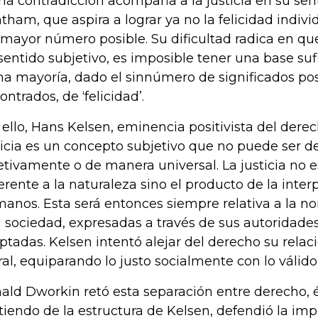
ha contradicción acompaña a la justicia en su senti
tham, que aspira a lograr ya no la felicidad indivi
 mayor número posible. Su dificultad radica en que,
sentido subjetivo, es imposible tener una base suf
ha mayoría, dado el sinnúmero de significados pos
ontrados, de ‘felicidad’.
 ello, Hans Kelsen, eminencia positivista del dere
ticia es un concepto subjetivo que no puede ser d
etivamente o de manera universal. La justicia no e
erente a la naturaleza sino el producto de la interp
anos. Esta será entonces siempre relativa a la no
 sociedad, expresadas a través de sus autoridade
ptadas. Kelsen intentó alejar del derecho su relació
al, equiparando lo justo socialmente con lo válido
ald Dworkin retó esta separación entre derecho, é
tiendo de la estructura de Kelsen, defendió la imp