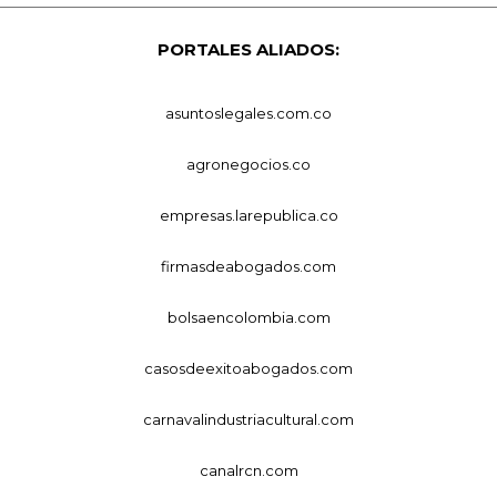
PORTALES ALIADOS:
asuntoslegales.com.co
agronegocios.co
empresas.larepublica.co
firmasdeabogados.com
bolsaencolombia.com
casosdeexitoabogados.com
carnavalindustriacultural.com
canalrcn.com