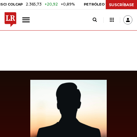
2.365,73
+20,92
+0,89%
US$ 75,09
-US
 COLCAP
PETRÓLEO WTI
SUSCRÍBASE