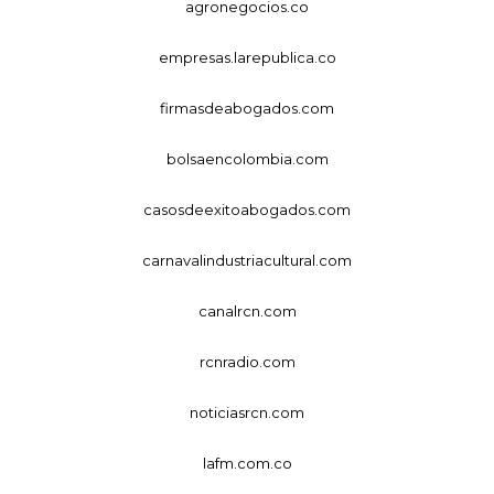
agronegocios.co
empresas.larepublica.co
firmasdeabogados.com
bolsaencolombia.com
casosdeexitoabogados.com
carnavalindustriacultural.com
canalrcn.com
rcnradio.com
noticiasrcn.com
lafm.com.co