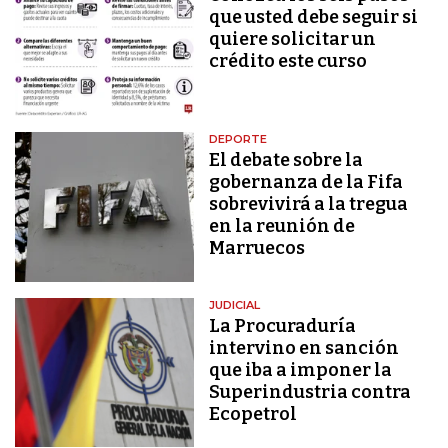
que usted debe seguir si
quiere solicitar un
crédito este curso
DEPORTE
El debate sobre la
gobernanza de la Fifa
sobrevivirá a la tregua
en la reunión de
Marruecos
JUDICIAL
La Procuraduría
intervino en sanción
que iba a imponer la
Superindustria contra
Ecopetrol