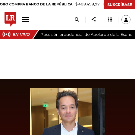
$ 408.498,97
+$ 8.753,81
+2,19%
MPRA BANCO DE LA REPÚBLICA
SUSCRÍBASE
EN VIVO
Posesión presidencial de Abelardo de la Espriell