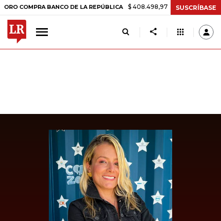
$ 408.498,97
+$ 8.753,81
+2,19%
COMPRA BANCO DE LA REPÚBLICA
SUSCRÍBASE