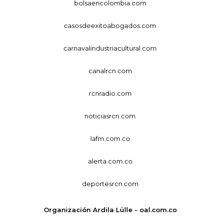
bolsaencolombia.com
casosdeexitoabogados.com
carnavalindustriacultural.com
canalrcn.com
rcnradio.com
noticiasrcn.com
lafm.com.co
alerta.com.co
deportesrcn.com
Organización Ardila Lülle - oal.com.co