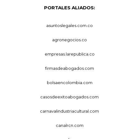
PORTALES ALIADOS:
asuntoslegales.com.co
agronegocios.co
empresas.larepublica.co
firmasdeabogados.com
bolsaencolombia.com
casosdeexitoabogados.com
carnavalindustriacultural.com
canalrcn.com