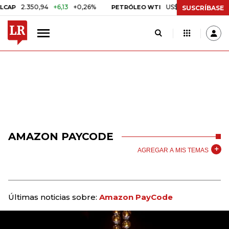
2.350,94
+6,13
+0,26%
US$ 78,01
US$ 2,92
+3
P
PETRÓLEO WTI
SUSCRÍBASE
AMAZON PAYCODE
AGREGAR A MIS TEMAS
Últimas noticias sobre:
Amazon PayCode