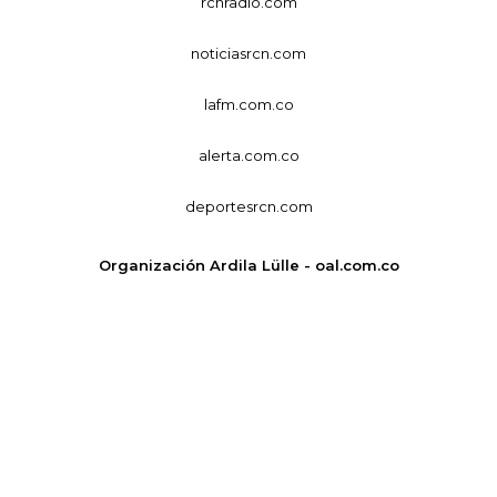
rcnradio.com
noticiasrcn.com
lafm.com.co
alerta.com.co
deportesrcn.com
Organización Ardila Lülle - oal.com.co