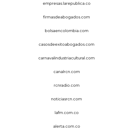
empresas.larepublica.co
firmasdeabogados.com
bolsaencolombia.com
casosdeexitoabogados.com
carnavalindustriacultural.com
canalrcn.com
rcnradio.com
noticiasrcn.com
lafm.com.co
alerta.com.co