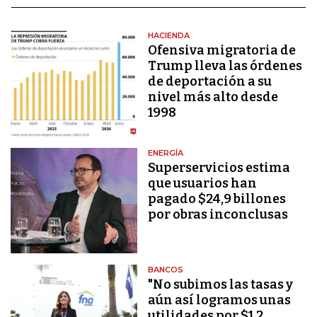
HACIENDA
Ofensiva migratoria de
Trump lleva las órdenes
de deportación a su
nivel más alto desde
1998
ENERGÍA
Superservicios estima
que usuarios han
pagado $24,9 billones
por obras inconclusas
BANCOS
"No subimos las tasas y
aún así logramos unas
utilidades por $1,2