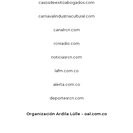
casosdeexitoabogados.com
carnavalindustriacultural.com
canalrcn.com
rcnradio.com
noticiasrcn.com
lafm.com.co
alerta.com.co
deportesrcn.com
Organización Ardila Lülle - oal.com.co