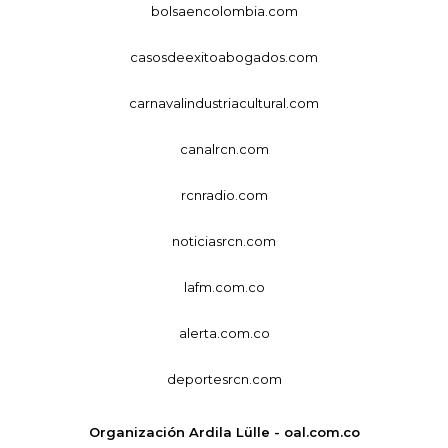
bolsaencolombia.com
casosdeexitoabogados.com
carnavalindustriacultural.com
canalrcn.com
rcnradio.com
noticiasrcn.com
lafm.com.co
alerta.com.co
deportesrcn.com
Organización Ardila Lülle - oal.com.co