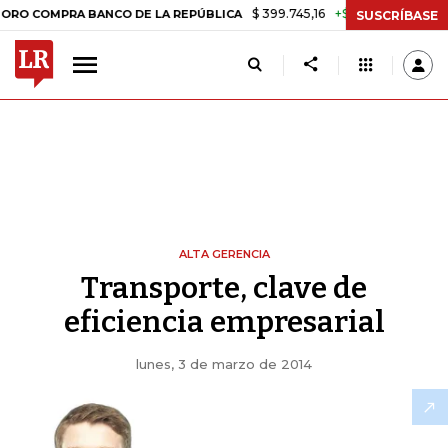
$ 399.745,16
+$ 2.295,71
+0,58%
MPRA BANCO DE LA REPÚBLICA
TA
SUSCRÍBASE
ALTA GERENCIA
Transporte, clave de
eficiencia empresarial
lunes, 3 de marzo de 2014