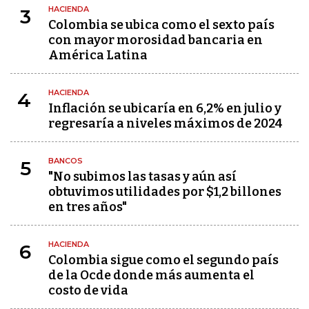
HACIENDA
3
Colombia se ubica como el sexto país
con mayor morosidad bancaria en
América Latina
HACIENDA
4
Inflación se ubicaría en 6,2% en julio y
regresaría a niveles máximos de 2024
BANCOS
5
"No subimos las tasas y aún así
obtuvimos utilidades por $1,2 billones
en tres años"
HACIENDA
6
Colombia sigue como el segundo país
de la Ocde donde más aumenta el
costo de vida