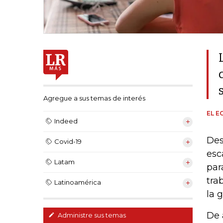
Agregue a sus temas de interés
EL E
Indeed
Des
Covid-19
esc
Latam
par
tra
Latinoamérica
la 
De 
Administre sus temas