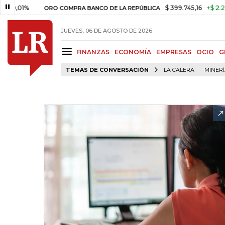
1%
$ 399.745,16
+$ 2.295,71
+
ORO COMPRA BANCO DE LA REPÚBLICA
JUEVES, 06 DE AGOSTO DE 2026
FINANZAS
ECONOMÍA
EMPRESAS
OCIO
G
TEMAS DE CONVERSACIÓN
LA CALERA
MINER