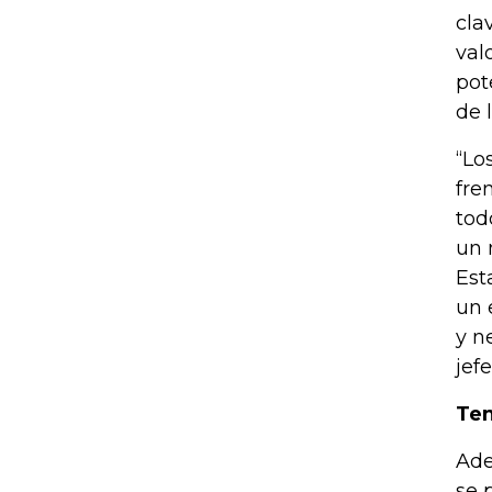
cla
val
pot
de 
“Lo
fre
tod
un 
Est
un 
y n
jef
Ten
Ade
se 