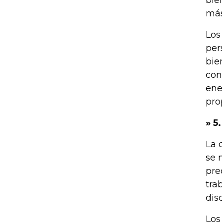
bie
más
Los
per
bie
con
ene
pro
» 5
La 
se 
pre
tra
dis
Los