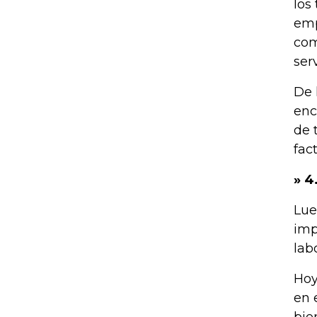
los
emp
com
ser
De 
enc
de 
fac
» 4
Lue
imp
lab
Hoy
en 