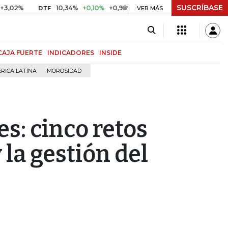
SUSCRÍBASE
10,34%
+0,10%
+0,98%
$ 416,86
+$ 0,05
+0,01%
DTF
UVR
VER MÁS
CAJA FUERTE
INDICADORES
INSIDE
RICA LATINA
MOROSIDAD
s: cinco retos
 la gestión del