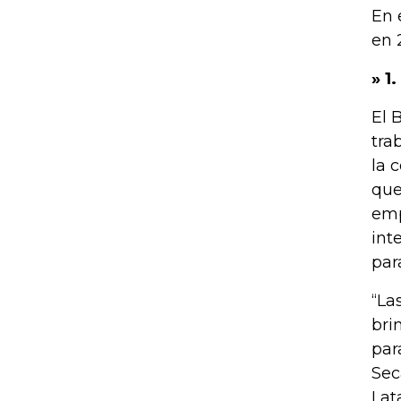
En 
en 
» 1
El 
tra
la 
que
emp
int
par
“La
bri
par
Sec
Lat