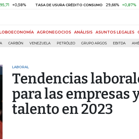
0,58%
29,66%
+0,87%
+3,02%
TASA DE USURA CRÉDITO CONSUMO
LOBOECONOMÍA
AGRONEGOCIOS
ANÁLISIS
ASUNTOS LEGALES
ÍA
CARBÓN
VENEZUELA
PETRÓLEO
GRUPO ARGOS
EBITDA
AMÉ
LABORAL
Tendencias laborale
para las empresas y
talento en 2023