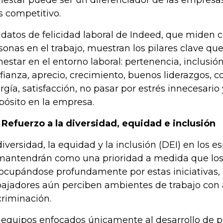
nestar puede ser un diferenciador de las empresa
 competitivo.
 datos de felicidad laboral de Indeed, que miden 
sonas en el trabajo, muestran los pilares clave qu
nestar en el entorno laboral: pertenencia, inclusión,
fianza, aprecio, crecimiento, buenos liderazgos, 
rgía, satisfacción, no pasar por estrés innecesario
pósito en la empresa.
. Refuerzo a la diversidad, equidad e inclusión
diversidad, la equidad y la inclusión (DEI) en los e
mantendrán como una prioridad a medida que lo
ocupándose profundamente por estas iniciativas, 
bajadores aún perciben ambientes de trabajo con 
criminación.
 equipos enfocados únicamente al desarrollo de po