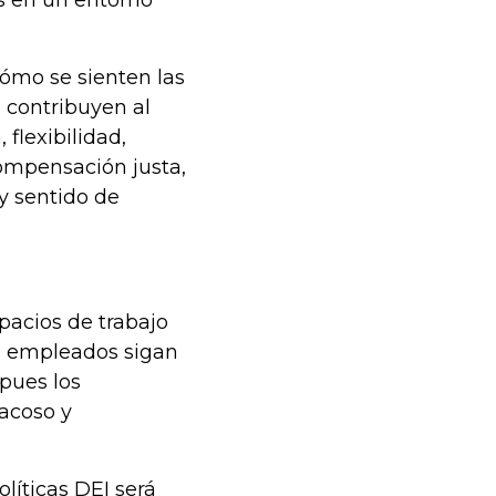
s en un entorno
cómo se sienten las
e contribuyen al
 flexibilidad,
compensación justa,
 y sentido de
spacios de trabajo
s empleados sigan
pues los
acoso y
líticas DEI será