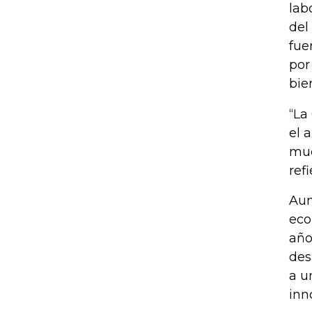
lab
del
fue
por
bie
“La
el 
muc
ref
Aun
eco
año
des
a u
inn