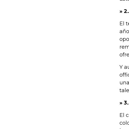
» 2
El 
año
opo
rem
ofre
Y a
off
una
tal
» 3
El 
col